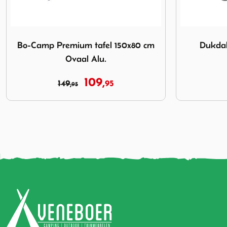
cm Ovaal Alu.
Afbeelding Dukdalf Stabilic 1 Luxe 80x60 Antraciet
Afbeelding D
Dukdalf Stabilic 1 Luxe 80x60
Defa One 
Antraciet
79,
89,
95
95