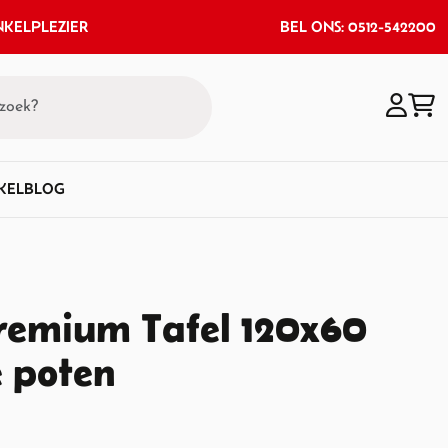
KELPLEZIER
BEL ONS: 0512-542200
KEL
BLOG
emium Tafel 120x60
 poten