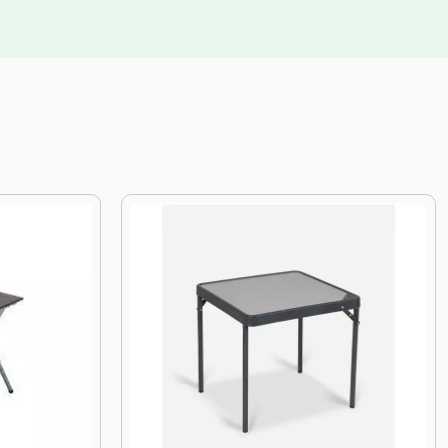
20%
KORTING