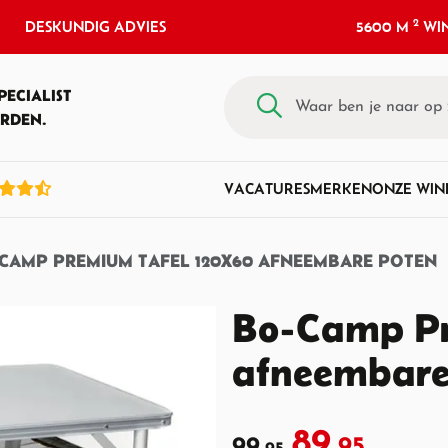
2
DESKUNDIG ADVIES
5600 M
WIN
PECIALIST
RDEN.
VACATURES
MERKEN
ONZE WIN
CAMP PREMIUM TAFEL 120X60 AFNEEMBARE POTEN
Bo-Camp Pr
afneembare
89,
99,
95