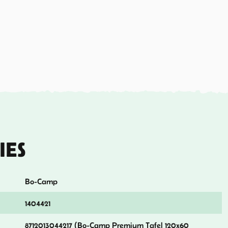
IES
Bo-Camp
1404421
8712013044217 (Bo-Camp Premium Tafel 120x60