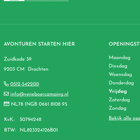
AVONTUREN STARTEN HIER
OPENINGST
Maandag
Zuidkade 39
Dinsdag
9203 CM Drachten
Woensdag
Donderdag
0512-542200
Vrijdag
info@veneboercamping.nl
Zaterdag
NL78 INGB 0661 8108 95
Zondag
Bekijk alle op
KvK.:
50794248
BTW:
NL823324126B01