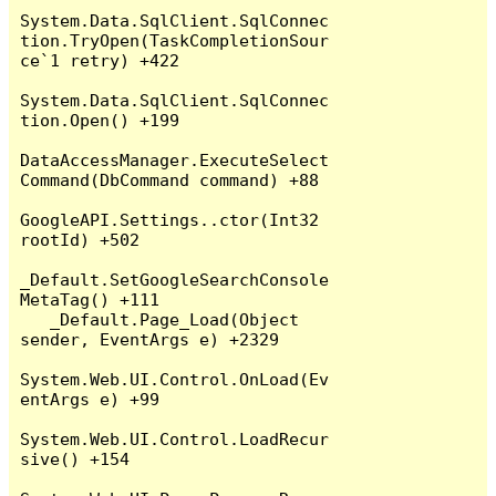
System.Data.SqlClient.SqlConnec
tion.TryOpen(TaskCompletionSour
ce`1 retry) +422

System.Data.SqlClient.SqlConnec
tion.Open() +199

DataAccessManager.ExecuteSelect
Command(DbCommand command) +88

GoogleAPI.Settings..ctor(Int32 
rootId) +502

_Default.SetGoogleSearchConsole
MetaTag() +111

   _Default.Page_Load(Object 
sender, EventArgs e) +2329

System.Web.UI.Control.OnLoad(Ev
entArgs e) +99

System.Web.UI.Control.LoadRecur
sive() +154
