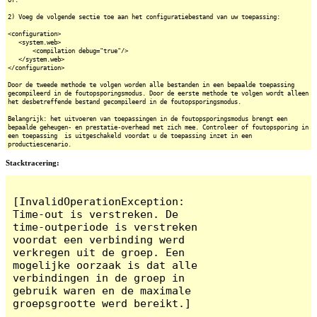
2) Voeg de volgende sectie toe aan het configuratiebestand van uw toepassing:
<configuration>
<system.web>
<compilation debug="true"/>
</system.web>
</configuration>
Door de tweede methode te volgen worden alle bestanden in een bepaalde toepassing
gecompileerd in de foutopsporingsmodus. Door de eerste methode te volgen wordt alleen
het desbetreffende bestand gecompileerd in de foutopsporingsmodus.
Belangrijk: het uitvoeren van toepassingen in de foutopsporingsmodus brengt een
bepaalde geheugen- en prestatie-overhead met zich mee. Controleer of foutopsporing in
een toepassing is uitgeschakeld voordat u de toepassing inzet in een
productiescenario.
Stacktracering:
[InvalidOperationException: 
Time-out is verstreken. De 
time-outperiode is verstreken 
voordat een verbinding werd 
verkregen uit de groep. Een 
mogelijke oorzaak is dat alle 
verbindingen in de groep in 
gebruik waren en de maximale 
groepsgrootte werd bereikt.]
