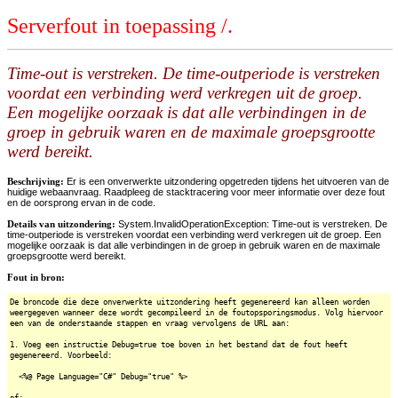
Serverfout in toepassing /.
Time-out is verstreken. De time-outperiode is verstreken
voordat een verbinding werd verkregen uit de groep.
Een mogelijke oorzaak is dat alle verbindingen in de
groep in gebruik waren en de maximale groepsgrootte
werd bereikt.
Beschrijving:
Er is een onverwerkte uitzondering opgetreden tijdens het uitvoeren van de
huidige webaanvraag. Raadpleeg de stacktracering voor meer informatie over deze fout
en de oorsprong ervan in de code.
Details van uitzondering:
System.InvalidOperationException: Time-out is verstreken. De
time-outperiode is verstreken voordat een verbinding werd verkregen uit de groep. Een
mogelijke oorzaak is dat alle verbindingen in de groep in gebruik waren en de maximale
groepsgrootte werd bereikt.
Fout in bron:
De broncode die deze onverwerkte uitzondering heeft gegenereerd kan alleen worden
weergegeven wanneer deze wordt gecompileerd in de foutopsporingsmodus. Volg hiervoor
een van de onderstaande stappen en vraag vervolgens de URL aan:
1. Voeg een instructie Debug=true toe boven in het bestand dat de fout heeft
gegenereerd. Voorbeeld:
<%@ Page Language="C#" Debug="true" %>
of: