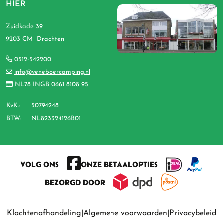
HIER
Zuidkade 39
9203 CM Drachten
0512-542200
info@veneboercamping.nl
NL78 INGB 0661 8108 95
KvK.:
50794248
BTW:
NL823324126B01
VOLG ONS
ONZE BETAALOPTIES
BEZORGD DOOR
Klachtenafhandeling
Algemene voorwaarden
Privacybeleid