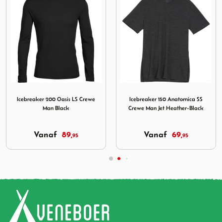
 Oasis LS Crewe Man Black
Afbeelding Icebreaker 150 Anatomica SS Crewe Man Jet He
Afbeelding Icebreaker Men 
Icebreaker 150 Anatomica SS
Icebreaker Men Victory LS Zip Jet
Crewe Man Jet Heather-Black
HTHR
Vanaf
69,
Vanaf
99,
95
95