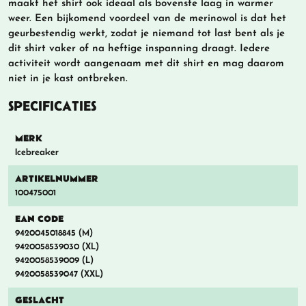
maakt het shirt ook ideaal als bovenste laag in warmer
weer. Een bijkomend voordeel van de merinowol is dat het
geurbestendig werkt, zodat je niemand tot last bent als je
dit shirt vaker of na heftige inspanning draagt. Iedere
activiteit wordt aangenaam met dit shirt en mag daarom
niet in je kast ontbreken.
SPECIFICATIES
MERK
Icebreaker
ARTIKELNUMMER
100475001
EAN CODE
9420045018845 (M)
9420058539030 (XL)
9420058539009 (L)
9420058539047 (XXL)
GESLACHT