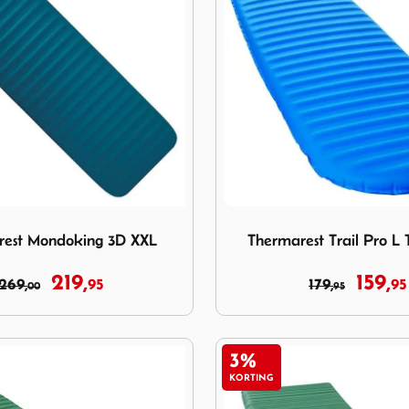
marest Mondoking 3D XXL
Image Thermarest Trail Pro 
rest Mondoking 3D XXL
Thermarest Trail Pro L 
219,
159,
269,
95
179,
95
00
95
3%
KORTING