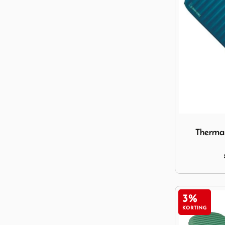
Image Ther
Therma
3%
KORTING