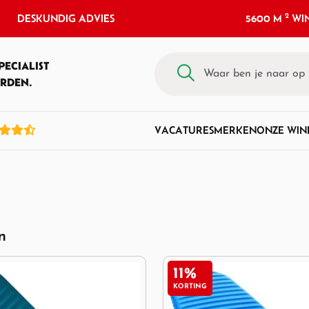
2
DESKUNDIG ADVIES
5600 M
WIN
PECIALIST
RDEN.
VACATURES
MERKEN
ONZE WIN
n
11%
KORTING