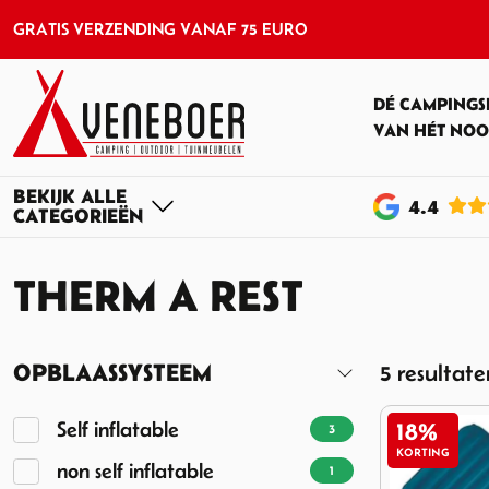
GRATIS VERZENDING VANAF 75 EURO
DÉ CAMPINGS
VAN HÉT NOO
4
.4
THERM A REST
OPBLAASSYSTEEM
5 resultate
Self inflatable
3
18%
KORTING
non self inflatable
1