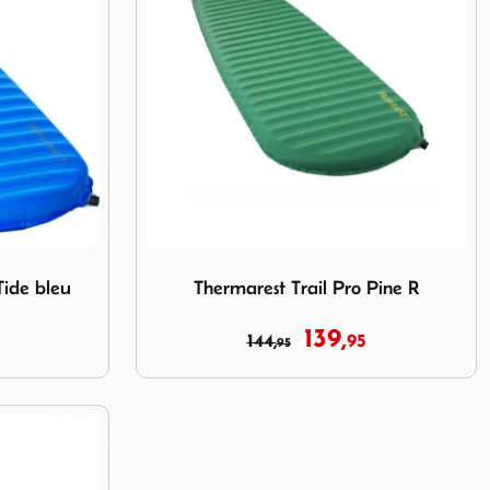
L Tide bleu
Image Thermarest Trail Pro Pine R
Tide bleu
Thermarest Trail Pro Pine R
139,
144,
95
95