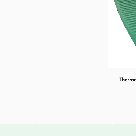
Image Therm
Therma