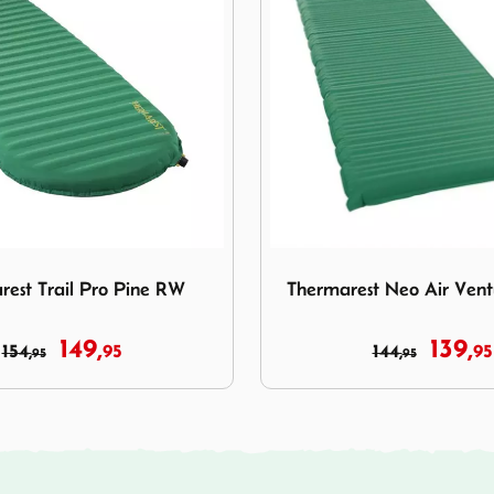
arest Trail Pro Pine RW
Image Thermarest Neo Air V
rest Trail Pro Pine RW
Thermarest Neo Air Vent
149,
139,
154,
95
144,
95
95
95