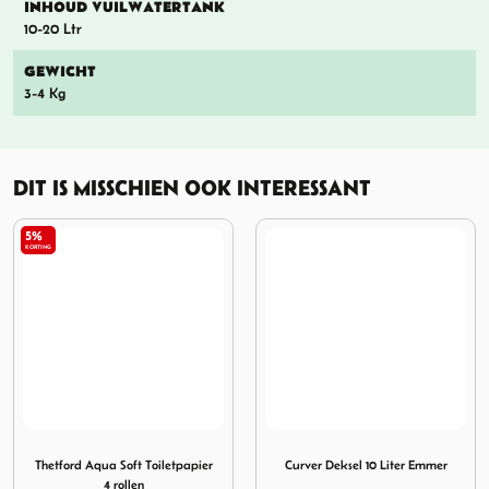
INHOUD VUILWATERTANK
10-20 Ltr
GEWICHT
3-4 Kg
DIT IS MISSCHIEN OOK INTERESSANT
15%
KORTING
ft Toiletpapier 4 rollen
Afbeelding Curver Deksel 10 Liter Emmer
Afbeelding Bo-Camp Draagba
Curver Deksel 10 Liter Emmer
Bo-Camp Draagbaar Deelbaar
Toilet Comfort