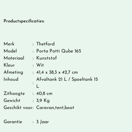
Productspecificaties:
Merk
:
Thetford
Model
:
Porta Potti Qube 165
Materiaal
:
Kunststof
Kleur
:
Wit
Afmeting
:
41,4 x 38,3 x 42,7 cm
Inhoud
Afvaltank 21 L / Spoeltank 15
:
L
Zithoogte
:
40,8 cm
Gewicht
:
3,9 Kg
Geschikt voor
:
Caravan,tent,boot
Garantie
:
3 Jaar