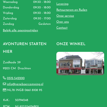
Woensdag
09:30 - 18:00
Levering
Donderdag
09:30 - 18:00
Retourneren en Ruilen
Vrijdag
09:30 - 18:00
Onze service
Zaterdag
09:30 - 17:00
Over ons
Zondag
Gesloten
Contact
Bekijk alle openingstijden
AVONTUREN STARTEN
ONZE WINKEL
HIER
Zuidkade 39
9203 CM Drachten
0512-542200
info@veneboercamping.nl
NL78 INGB 0661 8108 95
KvK.:
50794248
BTW:
NL823324126B01