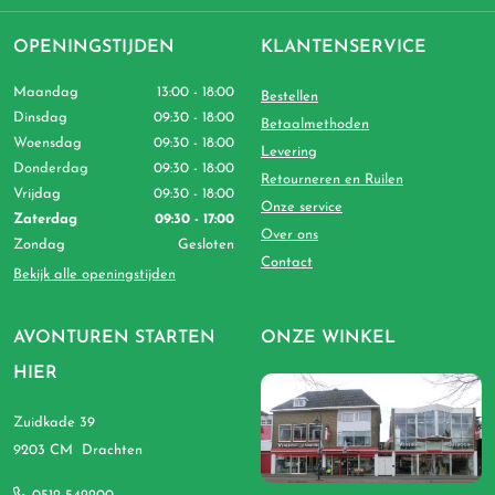
OPENINGSTIJDEN
KLANTENSERVICE
Maandag
13:00 - 18:00
Bestellen
Dinsdag
09:30 - 18:00
Betaalmethoden
Woensdag
09:30 - 18:00
Levering
Donderdag
09:30 - 18:00
Retourneren en Ruilen
Vrijdag
09:30 - 18:00
Onze service
Zaterdag
09:30 - 17:00
Over ons
Zondag
Gesloten
Contact
Bekijk alle openingstijden
AVONTUREN STARTEN
ONZE WINKEL
HIER
Zuidkade 39
9203 CM Drachten