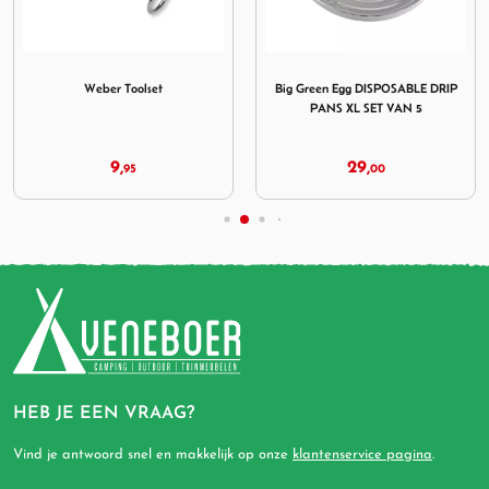
der
Afbeelding Weber Toolset
Afbeelding Big Green Egg
Weber Toolset
Big Green Egg DISPOSABLE DRIP
PANS XL SET VAN 5
9,
29,
95
00
HEB JE EEN VRAAG?
Vind je antwoord snel en makkelijk op onze
klantenservice pagina
.