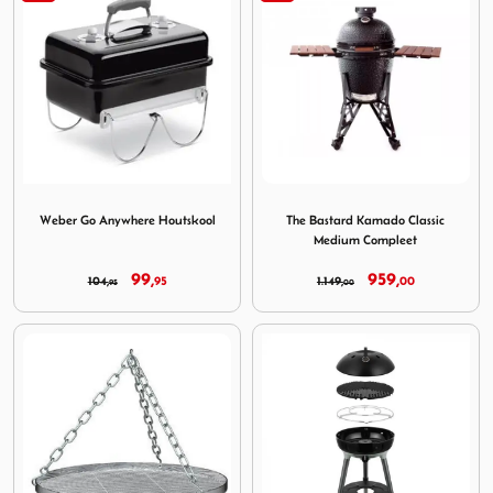
Image Weber Go Anywhere Houtskool
Image The Bastard Kamado 
Weber Go Anywhere Houtskool
The Bastard Kamado Classic
Medium Compleet
99,
959,
104,
95
1.149,
00
95
00