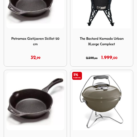
Image Petromax Gietijzeren Skillet 20 cm
Image The Bastard Kamado 
Petromax Gietijzeren Skillet 20
The Bastard Kamado Urban
cm
XLarge Compleet
32,
1.999,
99
2.599,
00
00
5%
KORTING
Image Petromax Gietijzeren Skillet 30 cm.
Image Weber Smokey Joe Pr