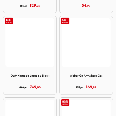
129,
54,
169,
95
99
49
13%
5%
KORTING
KORTING
Image Outr Kamado Large 55 Black
Image Weber Go Anywhere 
Outr Kamado Large 55 Black
Weber Go Anywhere Gas
749,
169,
864,
00
178,
95
95
49
22%
KORTING