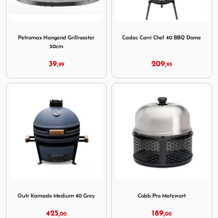
Image Petromax Hangend Grillrooster 50cm
Image Cadac Carri Chef 40
Petromax Hangend Grillrooster
Cadac Carri Chef 40 BBQ Dome
50cm
39,
209,
99
95
Image Outr Kamado Medium 40 Grey
Image Cobb Pro Matzwart
Outr Kamado Medium 40 Grey
Cobb Pro Matzwart
425,
189,
00
00