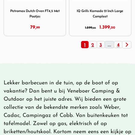
Image Petromax Dutch Oven FT4,5 Met Pootjes
Image IQ Grills Kamado 21 I
Petromax Dutch Oven FT4,5 Met
IQ Grills Kamado 21 Inch Large
Pootjes
Compleet
79,
1.399,
99
1.599,
00
00
1
2
3
...
4
Lekker barbecuen in de tuin, op de boot of op
vakantie? Dan bent u bij Veneboer Camping &
Outdoor op het juiste adres. Wij bieden een grote
collectie van de bekendste merken zoals Weber,
Cadac, Campingaz of Cobb. Van buitenkeuken tot
tafelmodel. Zowel op gas, elektrisch of op
briketten/houtskool. Kortom neem eens een kijkje op