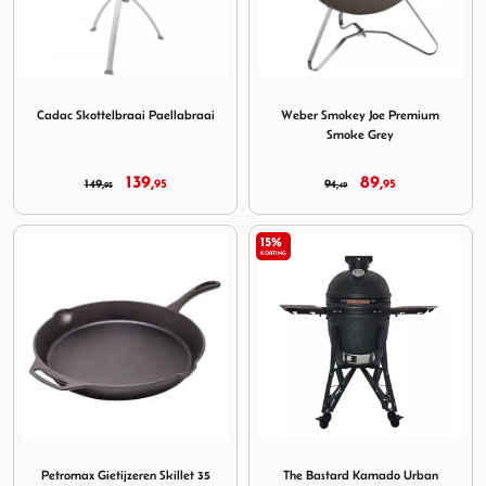
Image Cadac Skottelbraai Paellabraai
Image Weber Smokey Joe Pr
Cadac Skottelbraai Paellabraai
Weber Smokey Joe Premium
Smoke Grey
139,
89,
149,
95
94,
95
95
49
15%
KORTING
Image Petromax Gietijzeren Skillet 35 cm. Steel
Image The Bastard Kamado 
Petromax Gietijzeren Skillet 35
The Bastard Kamado Urban