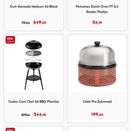
Outr Kamado Medium 50 Black
Petromax Dutch Oven FT 0.5
Zonder Pootjes
649,
24,
754,
00
99
95
12%
KORTING
Image Cadac Carri Chef 50 BBQ Plancha
Image Cobb Pro Zalmrood
Cadac Carri Chef 50 BBQ Plancha
Cobb Pro Zalmrood
244,
199,
279,
90
00
00
10%