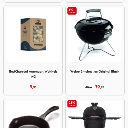
5%
KORTING
Image BestCharcoal Aanmaak Wokkels 1KG
Image Weber Smokey Joe Ori
BestCharcoal Aanmaak Wokkels
Weber Smokey Joe Original Black
1KG
9,
79,
95
83,
95
99
23%
KORTING