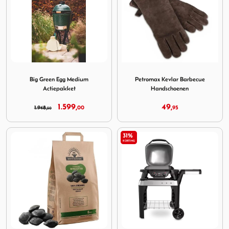
Image Big Green Egg Medium Actiepakket
Image Petromax Kevlar Bar
Big Green Egg Medium
Petromax Kevlar Barbecue
Actiepakket
Handschoenen
1.599,
49,
1.948,
00
95
50
31%
KORTING