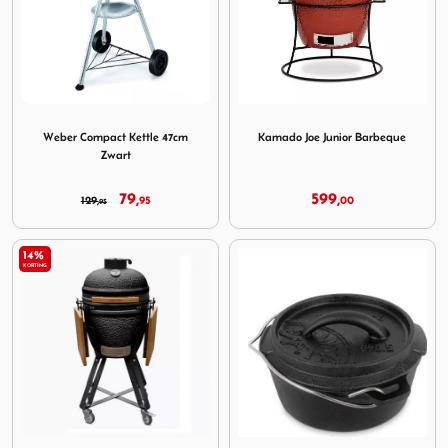
Image Weber Compact Kettle 47cm Zwart
Image Kamado Joe Junior Ba
Weber Compact Kettle 47cm
Kamado Joe Junior Barbeque
Zwart
79,
599,
129,
95
00
95
14%
KORTING
Image Outr Kamado Medium 50 Black
Image Petromax Dutch Oven 