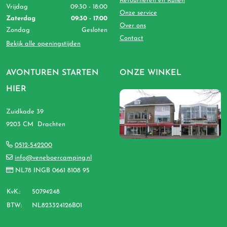
Retourneren en Ruilen
Vrijdag
09:30 - 18:00
Onze service
Zaterdag
09:30 - 17:00
Over ons
Zondag
Gesloten
Contact
Bekijk alle openingstijden
AVONTUREN STARTEN
ONZE WINKEL
HIER
Zuidkade 39
9203 CM Drachten
0512-542200
info@veneboercamping.nl
NL78 INGB 0661 8108 95
KvK.:
50794248
BTW:
NL823324126B01