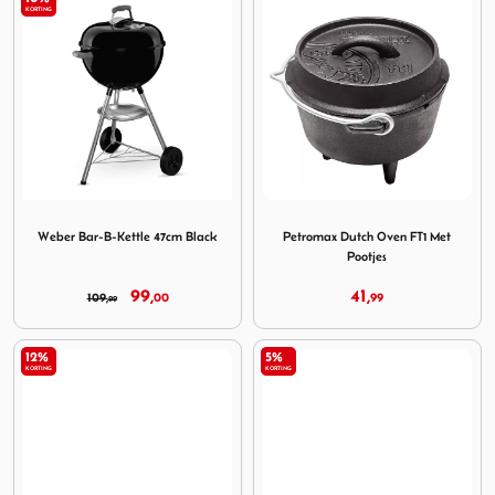
KORTING
Image Weber Bar-B-Kettle 47cm Black
Image Petromax Dutch Oven 
Weber Bar-B-Kettle 47cm Black
Petromax Dutch Oven FT1 Met
Pootjes
99,
41,
109,
00
99
99
12%
5%
KORTING
KORTING