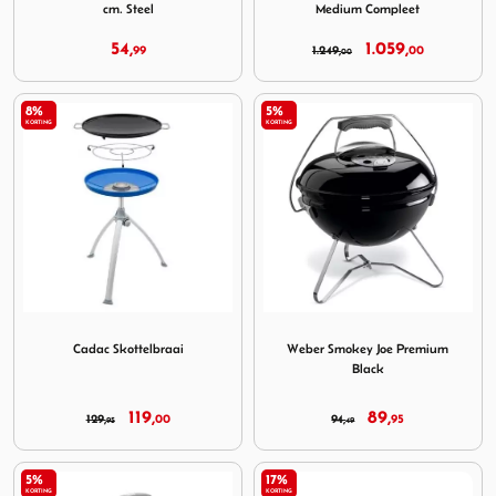
cm. Steel
Medium Compleet
54,
1.059,
99
1.249,
00
00
8%
5%
KORTING
KORTING
Image Cadac Skottelbraai
Image Weber Smokey Joe Pr
Cadac Skottelbraai
Weber Smokey Joe Premium
Black
119,
89,
129,
00
94,
95
95
49
5%
17%
KORTING
KORTING