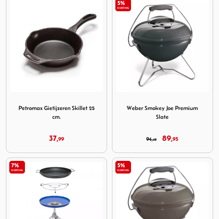
5%
KORTING
Image Petromax Gietijzeren Skillet 25 cm.
Image Weber Smokey Joe Pre
Petromax Gietijzeren Skillet 25
Weber Smokey Joe Premium
cm.
Slate
37,
89,
99
94,
95
49
7%
5%
KORTING
KORTING