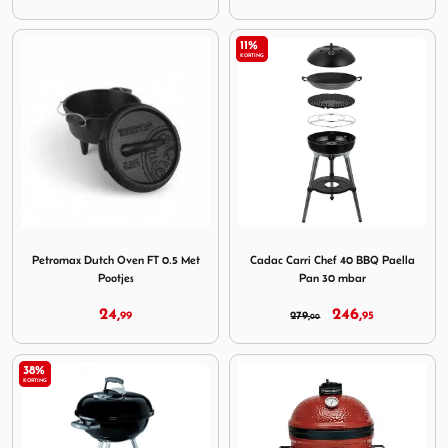
11%
KORTING
Image Petromax Dutch Oven FT 0.5 Met Pootjes
Image Cadac Carri Chef 40 
Petromax Dutch Oven FT 0.5 Met
Cadac Carri Chef 40 BBQ Paella
Pootjes
Pan 30 mbar
24,
246,
99
279,
95
00
38%
KORTING