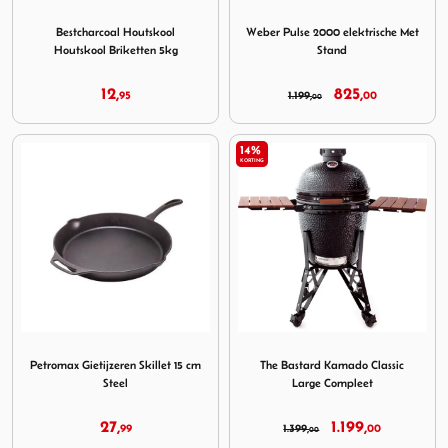
Image Bestcharcoal Houtskool Houtskool Briketten 5kg
Image Weber Pulse 2000 elek
Bestcharcoal Houtskool
Weber Pulse 2000 elektrische Met
Houtskool Briketten 5kg
Stand
12,
825,
95
1.199,
00
00
14%
KORTING
Image Petromax Gietijzeren Skillet 15 cm Steel
Image The Bastard Kamado C
Petromax Gietijzeren Skillet 15 cm
The Bastard Kamado Classic
Steel
Large Compleet
27,
1.199,
99
1.399,
00
00