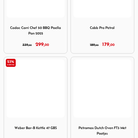
Image Cadac Carri Chef 50 BBQ Paella Pan 2025
Image Cobb Pro Petrol
Cadac Carri Chef 50 BBQ Paella
Cobb Pro Petrol
Pan 2025
299,
179,
339,
00
189,
00
00
00
23%
KORTING
Image Weber Bar-B Kettle 47 GBS
Image Petromax Dutch Oven 
Weber Bar-B Kettle 47 GBS
Petromax Dutch Oven FT3 Met
Pootjes