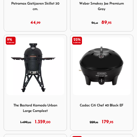
Petromax Gietijzeren Skillet 30
Weber Smokey Joe Premium
cm.
Gray
44,
89,
99
94,
95
49
9%
22%
KORTING
KORTING
Image The Bastard Kamado Urban Large Compleet
Image Cadac Citi Chef 40 Bl
The Bastard Kamado Urban
Cadac Citi Chef 40 Black EF
Large Compleet
1.359,
179,
1.499,
00
229,
95
00
95