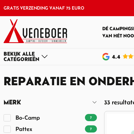
GRATIS VERZENDING VANAF 75 EURO
DÉ CAMPINGS
VAN HÉT NOO
4
.4
REPARATIE EN ONDE
MERK
33 resulta
Bo-Camp
7
Pattex
7