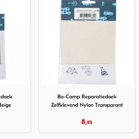
ek Zelfklevend Nylon Beige
Image Bo-Camp Reparatiedoek Zelfklevend
edoek
Bo-Camp Reparatiedoek
Beige
Zelfklevend Nylon Transparant
8,
95