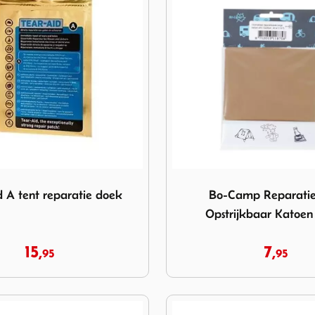
id A tent reparatie doek
Image Bo-Camp Reparatiedo
d A tent reparatie doek
Bo-Camp Reparati
Opstrijkbaar Katoen
15,
7,
95
95