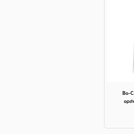
Image Bo-Cam
Bo-C
opst