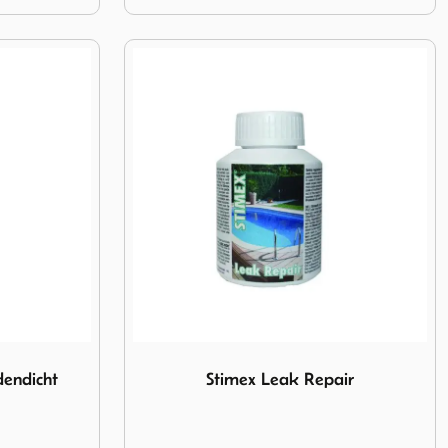
adendicht rolsysteem
Image Stimex Leak Repair
dendicht
Stimex Leak Repair