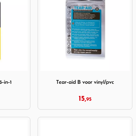
in-1
Image Tear-aid B voor vinyl/pvc
3-in-1
Tear-aid B voor vinyl/pvc
15,
95