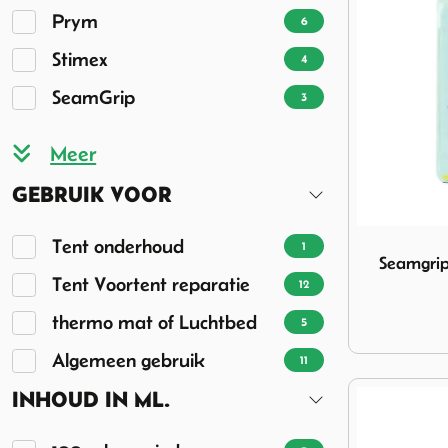
Prym
6
Stimex
4
SeamGrip
3
GEBRUIK VOOR
Image Seamgr
Tent onderhoud
1
Seamgrip
Tent Voortent reparatie
12
thermo mat of Luchtbed
5
Algemeen gebruik
11
INHOUD IN ML.