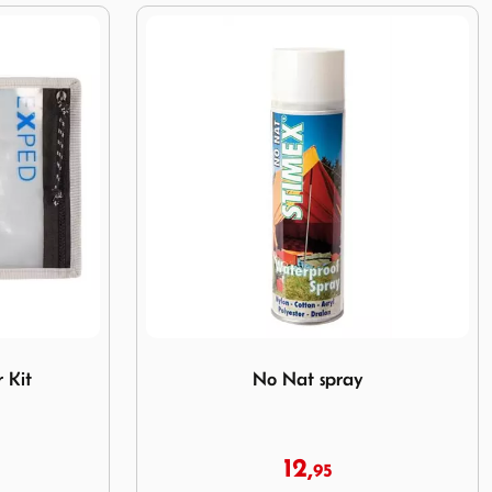
t
Image No Nat spray
 Kit
No Nat spray
12,
95