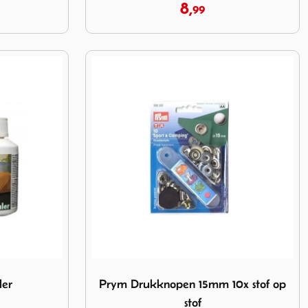
8,
99
Image Prym Drukknopen 15mm 10x stof op s
ler
Prym Drukknopen 15mm 10x stof op
stof