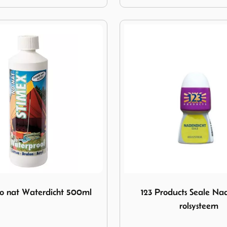
x No nat Waterdicht 500ml
Image 123 Products Seale N
o nat Waterdicht 500ml
123 Products Seale Na
rolsysteem