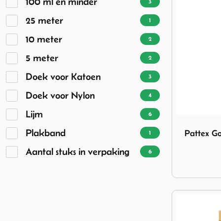
100 ml en minder
3
25 meter
1
10 meter
2
5 meter
2
Doek voor Katoen
3
Doek voor Nylon
4
Lijm
6
Image Pattex
Plakband
Pattex Go
1
Aantal stuks in verpaking
6