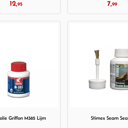
12,
7,
95
99
olie Griffon M385 Lijm
Image Stimex Seam Sealer
lie Griffon M385 Lijm
Stimex Seam Sea