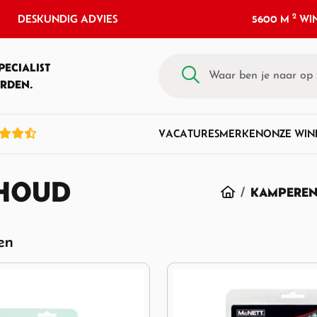
2
DESKUNDIG ADVIES
5600 M
WIN
PECIALIST
RDEN.
VACATURES
MERKEN
ONZE WIN
RHOUD
HOME
KAMPERE
ten