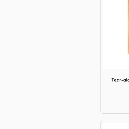
Image Tear-a
Tear-ai