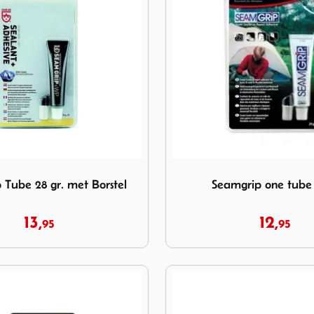
ip Tube 28 gr. met Borstel
Image Seamgrip one tube 2
 Tube 28 gr. met Borstel
Seamgrip one tube
13,
12,
95
95