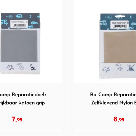
p Reparatiedoek opstrijkbaar katoen grijs
Image Bo-Camp Reparatiedo
amp Reparatiedoek
Bo-Camp Reparati
rijkbaar katoen grijs
Zelfklevend Nylon 
7,
8,
95
95