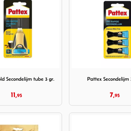
 Gold Secondelijm tube 3 gr.
Image Pattex Secondelijm 3-
ld Secondelijm tube 3 gr.
Pattex Secondelijm 
11,
7,
95
95