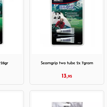
8gr
Image Seamgrip two tube 2x 7gram
 28gr
Seamgrip two tube 2x 7gram
13,
95