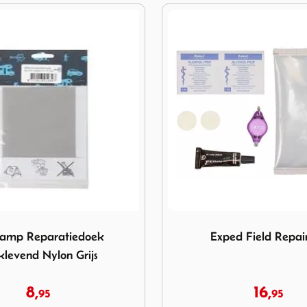
mp Reparatiedoek Zelfklevend Nylon Grijs
Image Exped Field Repair Ki
amp Reparatiedoek
Exped Field Repair
klevend Nylon Grijs
8,
16,
95
95