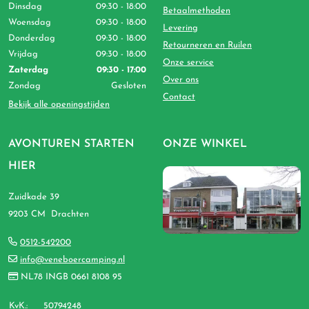
Dinsdag
09:30 - 18:00
Betaalmethoden
Woensdag
09:30 - 18:00
Levering
Donderdag
09:30 - 18:00
Retourneren en Ruilen
Vrijdag
09:30 - 18:00
Onze service
Zaterdag
09:30 - 17:00
Over ons
Zondag
Gesloten
Contact
Bekijk alle openingstijden
AVONTUREN STARTEN
ONZE WINKEL
HIER
Zuidkade 39
9203 CM Drachten
0512-542200
info@veneboercamping.nl
NL78 INGB 0661 8108 95
KvK.:
50794248