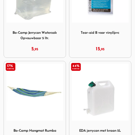
Image Bo-Camp Jerrycan Waterzak Opvouwbaar 5 ltr.
Image Tear-aid B voor vinyl/
Bo-Camp Jerrycan Waterzak
Tear-aid B voor vinyl/pvc
Opvouwbaar 5 ltr.
5,
15,
95
95
17%
44%
KORTING
KORTING
Image Bo-Camp Hangmat Rumba
Image EDA jerrycan met kra
Bo-Camp Hangmat Rumba
EDA jerrycan met kraan 5L