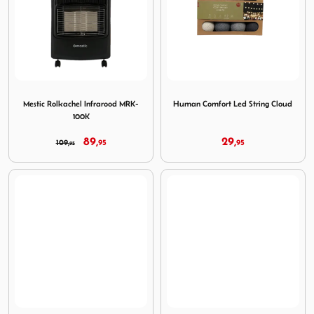
Image Mestic Rolkachel Infrarood MRK-100K
Image Human Comfort Led S
Mestic Rolkachel Infrarood MRK-
Human Comfort Led String Cloud
100K
89,
29,
109,
95
95
95