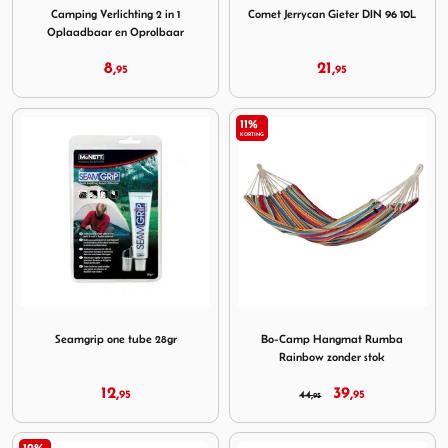
Camping Verlichting 2 in 1
Comet Jerrycan Gieter DIN 96 10L
Oplaadbaar en Oprolbaar
8,
21,
95
95
11%
KORTING
Image Seamgrip one tube 28gr
Image Bo-Camp Hangmat Ru
Seamgrip one tube 28gr
Bo-Camp Hangmat Rumba
Rainbow zonder stok
12,
39,
95
44,
95
95