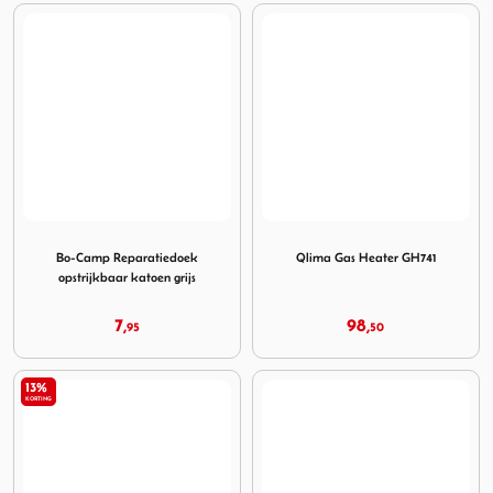
Image Bo-Camp Reparatiedoek opstrijkbaar katoen grijs
Image Qlima Gas Heater GH
Bo-Camp Reparatiedoek
Qlima Gas Heater GH741
opstrijkbaar katoen grijs
7,
98,
95
50
13%
KORTING