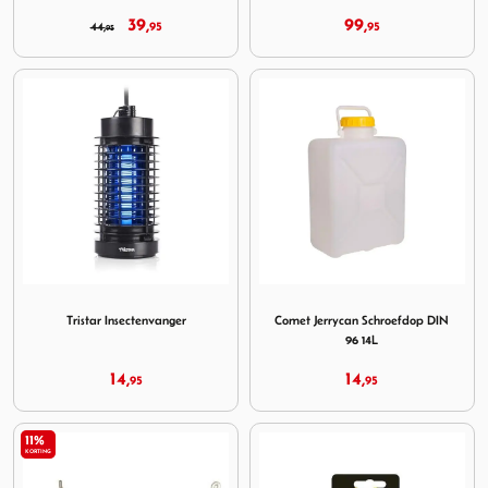
39,
99,
44,
95
95
95
Image Tristar Insectenvanger
Image Comet Jerrycan Schro
Tristar Insectenvanger
Comet Jerrycan Schroefdop DIN
96 14L
14,
14,
95
95
11%
KORTING