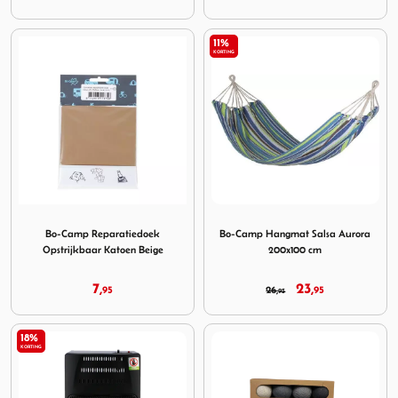
11%
KORTING
Image Bo-Camp Reparatiedoek Opstrijkbaar Katoen Beige
Image Bo-Camp Hangmat Sal
Bo-Camp Reparatiedoek
Bo-Camp Hangmat Salsa Aurora
Opstrijkbaar Katoen Beige
200x100 cm
7,
23,
95
26,
95
95
18%
KORTING