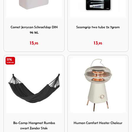
Image Comet Jerrycan Schroefdop DIN 96 16L
Image Seamgrip two tube 2x
Comet Jerrycan Schroefdop DIN
Seamgrip two tube 2x 7gram
96 16L
15,
13,
95
95
11%
KORTING
Image Bo-Camp Hangmat Rumba zwart Zonder Stok
Image Human Comfort Heate
Bo-Camp Hangmat Rumba
Human Comfort Heater Chaleur
zwart Zonder Stok