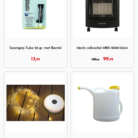
Image Seamgrip Tube 28 gr. met Borstel
Image Mestic rolkachel MRK
Seamgrip Tube 28 gr. met Borstel
Mestic rolkachel MRK-100M klein
13,
99,
95
129,
95
95
Image Camping Verlichting 2 in 1 Oplaadbaar en Oprolbaa
Image Comet Jerrycan Giete