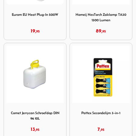
Image Eurom EU Heat Plug-In 500W
Image Homeij NexTorch Zak
Eurom EU Heat Plug-In 500W
Homeij NexTorch Zaklamp TA30
1300 Lumen
19,
89,
95
95
Image Comet Jerrycan Schroefdop DIN 96 10L
Image Pattex Secondelijm 3-i
Comet Jerrycan Schroefdop DIN
Pattex Secondelijm 3-in-1
96 10L
13,
7,
95
95