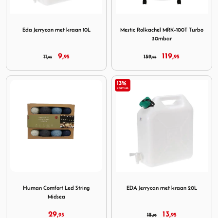
Image Eda Jerrycan met kraan 10L
Image Mestic Rolkachel MR
Eda Jerrycan met kraan 10L
Mestic Rolkachel MRK-100T Turbo
30mbar
9,
119,
11,
95
159,
95
95
95
13%
KORTING
Image Human Comfort Led String Midsea
Image EDA Jerrycan met kra
Human Comfort Led String
EDA Jerrycan met kraan 20L
Midsea
29,
13,
95
15,
95
95