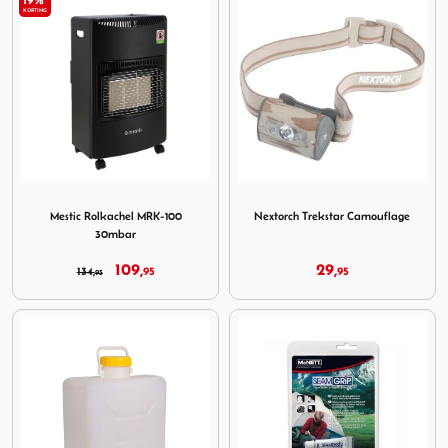
19%
KORTING
Image Mestic Rolkachel MRK-100 30mbar
Image Nextorch Trekstar Ca
Mestic Rolkachel MRK-100
Nextorch Trekstar Camouflage
30mbar
109,
29,
134,
95
95
95