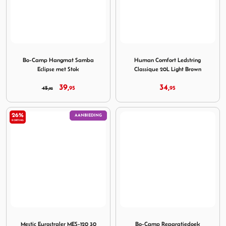
Image Bo-Camp Hangmat Samba Eclipse met Stok
Image Human Comfort Ledstr
Bo-Camp Hangmat Samba
Human Comfort Ledstring
Eclipse met Stok
Classique 20L Light Brown
39,
34,
45,
95
95
95
26%
AANBIEDING
KORTING
Image Mestic Eurostraler MES-120 30 mbar vast statief
Image Bo-Camp Reparatiedoe
Mestic Eurostraler MES-120 30
Bo-Camp Reparatiedoek