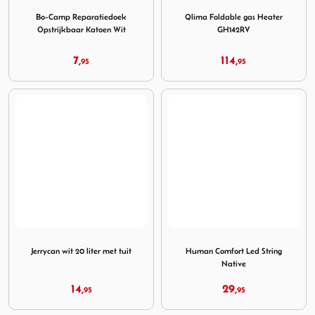
Image Bo-Camp Reparatiedoek Opstrijkbaar Katoen Wit
Image Qlima Foldable gas 
Bo-Camp Reparatiedoek
Qlima Foldable gas Heater
Opstrijkbaar Katoen Wit
GH142RV
7,
114,
95
95
Image Jerrycan wit 20 liter met tuit
Image Human Comfort Led S
Jerrycan wit 20 liter met tuit
Human Comfort Led String
Native
14,
29,
95
95