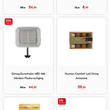
24,
8,
29,
95
15,
95
95
95
25%
KORTING
Image Gimeg Eurostraler MES-100 30mbar Flesbevestiging
Image Human Comfort Led S
Gimeg Eurostraler MES-100
Human Comfort Led String
30mbar Flesbevestiging
Amazone
44,
29,
59,
95
95
95
11%
KORTING