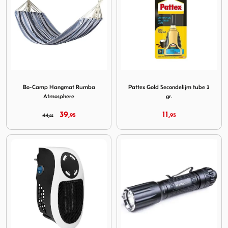
Image Bo-Camp Hangmat Rumba Atmosphere
Image Pattex Gold Secondelij
Bo-Camp Hangmat Rumba
Pattex Gold Secondelijm tube 3
Atmosphere
gr.
39,
11,
44,
95
95
95