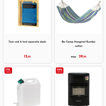
Image Tear-aid A tent reparatie doek
Image Bo-Camp Hangmat Ru
Tear-aid A tent reparatie doek
Bo-Camp Hangmat Rumba
cotton
15,
39,
95
44,
95
95
17%
25%
KORTING
KORTING