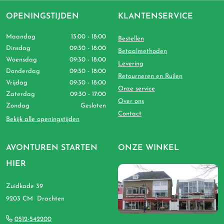
OPENINGSTIJDEN
KLANTENSERVICE
Maandag
13:00 - 18:00
Bestellen
Dinsdag
09:30 - 18:00
Betaalmethoden
Woensdag
09:30 - 18:00
Levering
Donderdag
09:30 - 18:00
Retourneren en Ruilen
Vrijdag
09:30 - 18:00
Onze service
Zaterdag
09:30 - 17:00
Over ons
Zondag
Gesloten
Contact
Bekijk alle openingstijden
AVONTUREN STARTEN
ONZE WINKEL
HIER
Zuidkade 39
9203 CM Drachten
0512-542200