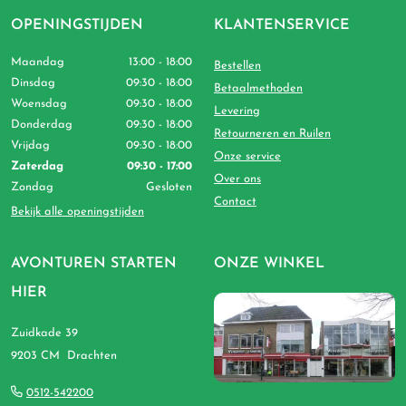
OPENINGSTIJDEN
KLANTENSERVICE
Maandag
13:00 - 18:00
Bestellen
Dinsdag
09:30 - 18:00
Betaalmethoden
Woensdag
09:30 - 18:00
Levering
Donderdag
09:30 - 18:00
Retourneren en Ruilen
Vrijdag
09:30 - 18:00
Onze service
Zaterdag
09:30 - 17:00
Over ons
Zondag
Gesloten
Contact
Bekijk alle openingstijden
AVONTUREN STARTEN
ONZE WINKEL
HIER
Zuidkade 39
9203 CM Drachten
0512-542200