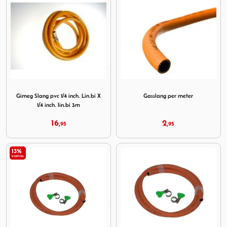
Image Gimeg Slang pvc 1/4 inch. Lin.bi X 1/4 inch. lin.bi 3m
Image Gasslang per meter
Gimeg Slang pvc 1/4 inch. Lin.bi X
Gasslang per meter
1/4 inch. lin.bi 3m
16,
2,
95
95
13%
KORTING