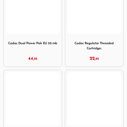
Image Cadac Dual Power Pak EU 30 mb
Image Cadac Regulator Thre
Cadac Dual Power Pak EU 30 mb
Cadac Regulator Threaded
Cartridges
44,
22,
95
95