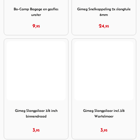
Image Bo-Camp Bagage en gasfles unster
Image Gimeg Snelkoppeling 
Bo-Camp Bagage en gasfles
Gimeg Snelkoppeling 2x slangtule
unster
8mm
9,
24,
95
95
Image Gimeg Slangpilaar 3/8 inch binnendraad
Image Gimeg Slangpilaar inc
Gimeg Slangpilaar 3/8 inch
Gimeg Slangpilaar incl.3/8
binnendraad
Wartelmoer
3,
3,
95
95