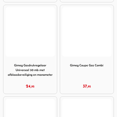
Image Gimeg Gasdrukregelaar Universeel 30 mb met afbla
Image Gimeg Coupe Gaz Co
Gimeg Gasdrukregelaar
Gimeg Coupe Gaz Combi
Universeel 30 mb met
afblaasbeveiliging en manometer
24,
37,
95
95