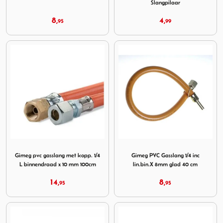
Slangpilaar
8,
4,
95
99
Image Gimeg pvc gasslang met kopp. 1/4 L binnendraad x
Image Gimeg PVC Gasslang 1/
Gimeg pvc gasslang met kopp. 1/4
Gimeg PVC Gasslang 1/4 inc
L binnendraad x 10 mm 100cm
lin.bin.X 8mm glad 40 cm
14,
8,
95
95