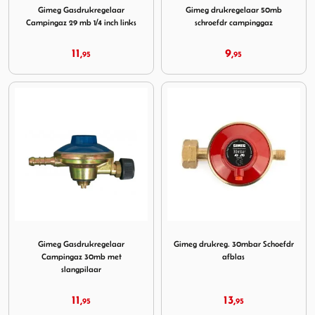
Gimeg Gasdrukregelaar
Gimeg drukregelaar 50mb
Campingaz 29 mb 1/4 inch links
schroefdr campinggaz
11,
9,
95
95
Image Gimeg Gasdrukregelaar Campingaz 30mb met slang
Image Gimeg drukreg. 30mba
Gimeg Gasdrukregelaar
Gimeg drukreg. 30mbar Schoefdr
Campingaz 30mb met
afblas
slangpilaar
11,
13,
95
95