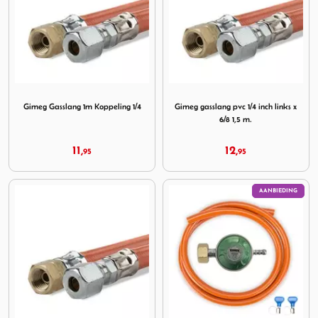
Image Gimeg Gasslang 1m Koppeling 1/4
Image Gimeg gasslang pvc 1/4 
Gimeg Gasslang 1m Koppeling 1/4
Gimeg gasslang pvc 1/4 inch links x
6/8 1,5 m.
11,
12,
95
95
AANBIEDING