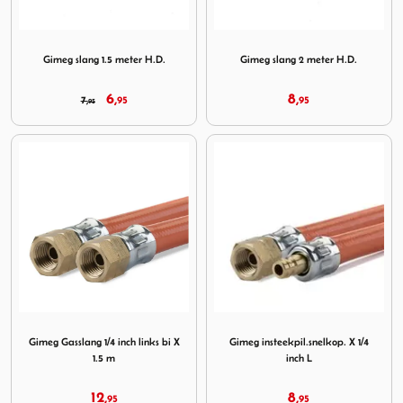
Image Gimeg slang 1.5 meter H.D.
Image Gimeg slang 2 meter 
Gimeg slang 1.5 meter H.D.
Gimeg slang 2 meter H.D.
6,
8,
7,
95
95
95
Image Gimeg Gasslang 1/4 inch links bi X 1.5 m
Image Gimeg insteekpil.snelko
Gimeg Gasslang 1/4 inch links bi X
Gimeg insteekpil.snelkop. X 1/4
1.5 m
inch L
12,
8,
95
95