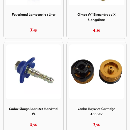
Image Feuerhand Lampenolie 1 Liter
Image Gimeg 1/4" Binnendraa
Feuerhand Lampenolie 1 Liter
Gimeg 1/4" Binnendraad X
Slangpilaar
7,
4,
95
30
Image Cadac Slangpilaar Met Handwiel 1/4
Image Cadac Bayonet Cartri
Cadac Slangpilaar Met Handwiel
Cadac Bayonet Cartridge
1/4
Adaptor
5,
7,
95
95