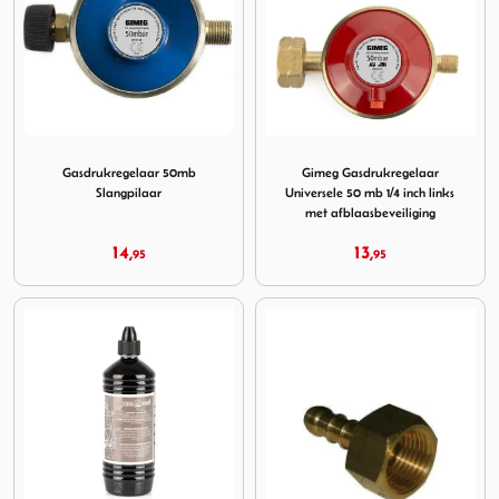
Image Gasdrukregelaar 50mb Slangpilaar
Image Gimeg Gasdrukregelaar 
Gasdrukregelaar 50mb
Gimeg Gasdrukregelaar
Slangpilaar
Universele 50 mb 1/4 inch links
met afblaasbeveiliging
14,
13,
95
95