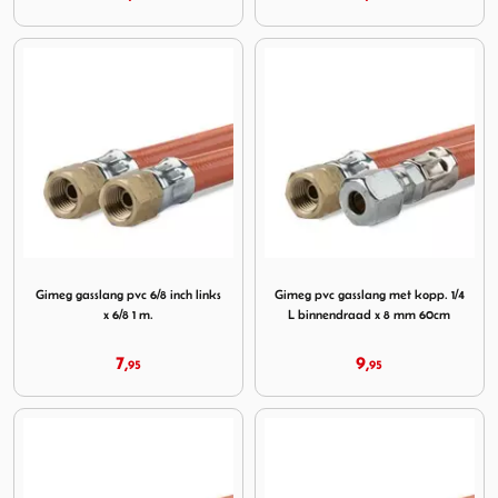
Image Gimeg gasslang pvc 6/8 inch links x 6/8 1 m.
Image Gimeg pvc gasslang m
Gimeg gasslang pvc 6/8 inch links
Gimeg pvc gasslang met kopp. 1/4
x 6/8 1 m.
L binnendraad x 8 mm 60cm
7,
9,
95
95