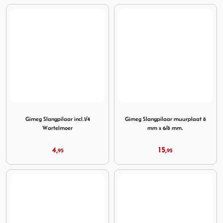
Image Gimeg Slangpilaar incl.1/4 Wartelmoer
Image Gimeg Slangpilaar mu
Gimeg Slangpilaar incl.1/4
Gimeg Slangpilaar muurplaat 8
Wartelmoer
mm x 6/8 mm.
4,
15,
95
95