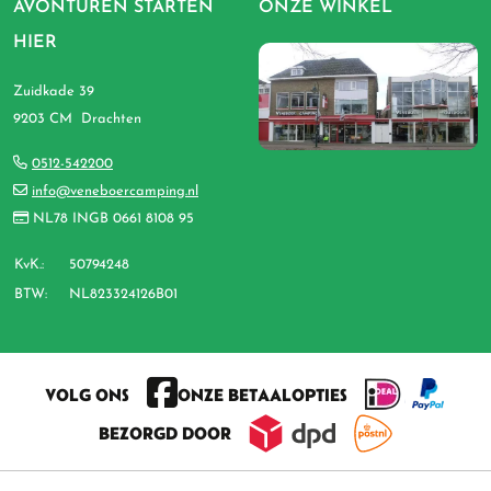
AVONTUREN STARTEN
ONZE WINKEL
HIER
Zuidkade 39
9203 CM Drachten
0512-542200
info@veneboercamping.nl
NL78 INGB 0661 8108 95
KvK.:
50794248
BTW:
NL823324126B01
VOLG ONS
ONZE BETAALOPTIES
BEZORGD DOOR