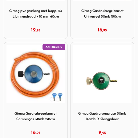
Image Gimeg pvc gasslang met kopp. 1/4 L binnendraad x
Image Gimeg Gasdrukregelaa
Gimeg pvc gasslang met kopp. 1/4
Gimeg Gasdrukregelaarset
L binnendraad x 10 mm 60cm
Universeel 30mb 150cm
12,
16,
95
95
AANBIEDING
Image Gimeg Gasdrukregelaarset Campingaz 30mb 150cm
Image Gimeg Gasdrukregelaa
Gimeg Gasdrukregelaarset
Gimeg Gasdrukregelaar 30mb
Campingaz 30mb 150cm
Kombi X Slangpilaar
16,
9,
95
95