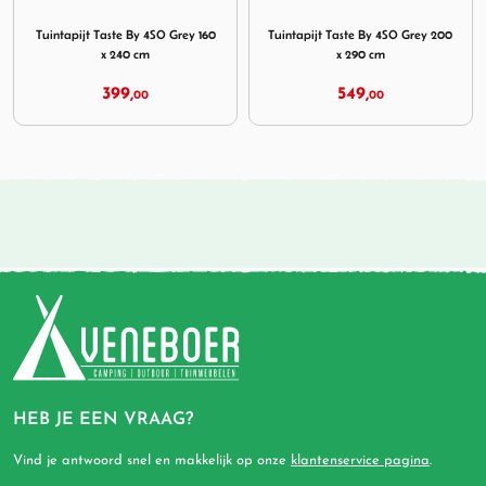
Image Tuintapijt Taste By 4SO Grey 160 x 240 cm
Image Tuintapijt Taste By 4
Tuintapijt Taste By 4SO Grey 160
Tuintapijt Taste By 4SO Grey 200
x 240 cm
x 290 cm
399,
549,
00
00
HEB JE EEN VRAAG?
Vind je antwoord snel en makkelijk op onze
klantenservice pagina
.