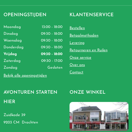
OPENINGSTIJDEN
KLANTENSERVICE
Maandag
13:00 - 18:00
Bestellen
Dinsdag
09:30 - 18:00
Betaalmethoden
Woensdag
09:30 - 18:00
Levering
Donderdag
09:30 - 18:00
Retourneren en Ruilen
Vrijdag
09:30 - 18:00
Onze service
Zaterdag
09:30 - 17:00
Over ons
Zondag
Gesloten
Contact
Bekijk alle openingstijden
AVONTUREN STARTEN
ONZE WINKEL
HIER
Zuidkade 39
9203 CM Drachten