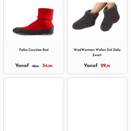
Image Falke Cosyshoe Red
Image WoolWarmers Wollen S
Falke Cosyshoe Red
WoolWarmers Wollen Slof Dolly
Zwart
Vanaf
34,
Vanaf
29,
42,
00
95
00