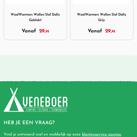
Image WoolWarmers Wollen Slof Dolly Geblokt
Image WoolWarmers Wollen Sl
WoolWarmers Wollen Slof Dolly
WoolWarmers Wollen Slof Dolly
Geblokt
Grijs
Vanaf
29,
Vanaf
29,
95
95
HEB JE EEN VRAAG?
Vind je antwoord snel en makkelijk op onze
klantenservice pagina
.