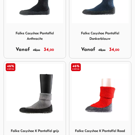
Image Falke Cosyshoe Pantoffel Anthracite
Image Falke Cosyshoe Panto
Falke Cosyshoe Pantoffel
Falke Cosyshoe Pantoffel
Anthracite
Donkerblauw
Vanaf
34,
Vanaf
34,
42,
00
42,
00
00
00
46%
46%
KORTING
KORTING
Image Falke Cosyshoe K Pantoffel grijs
Image Falke Cosyshoe K Pan
Falke Cosyshoe K Pantoffel grijs
Falke Cosyshoe K Pantoffel Rood