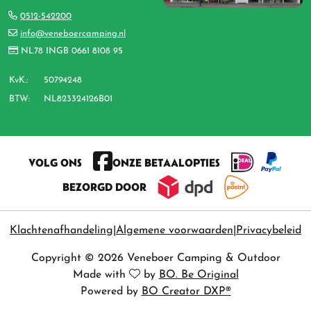
0512-542200
info@veneboercamping.nl
NL78 INGB 0661 8108 95
KvK.:
50794248
BTW:
NL823324126B01
VOLG ONS
ONZE BETAALOPTIES
BEZORGD DOOR
Klachtenafhandeling
Algemene voorwaarden
Privacybeleid
Copyright © 2026 Veneboer Camping & Outdoor
Made with
by
BO. Be Original
Powered by
BO Creator DXP®