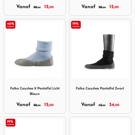
Vanaf
15,
Vanaf
15,
28,
00
28,
00
00
00
46%
19%
KORTING
KORTING
Image Falke Cosyshoe K Pantoffel Licht Blauw
Image Falke Cosyshoe Pantof
Falke Cosyshoe K Pantoffel Licht
Falke Cosyshoe Pantoffel Zwart
Blauw
Vanaf
15,
Vanaf
34,
28,
00
42,
00
00
00
19%
KORTING