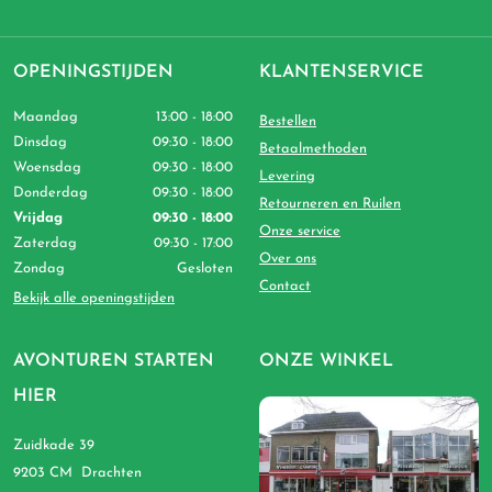
OPENINGSTIJDEN
KLANTENSERVICE
Maandag
13:00 - 18:00
Bestellen
Dinsdag
09:30 - 18:00
Betaalmethoden
Woensdag
09:30 - 18:00
Levering
Donderdag
09:30 - 18:00
Retourneren en Ruilen
Vrijdag
09:30 - 18:00
Onze service
Zaterdag
09:30 - 17:00
Over ons
Zondag
Gesloten
Contact
Bekijk alle openingstijden
AVONTUREN STARTEN
ONZE WINKEL
HIER
Zuidkade 39
9203 CM Drachten