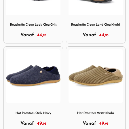
Image Rouchette Clean Lady Clog Grijs
Image Rouchette Clean Land
Rouchette Clean Lady Clog Grijs
Rouchette Clean Land Clog Khaki
Vanaf
44,
Vanaf
44,
95
95
Image Hot Potatoes Orsk Navy
Image Hot Potatoes 92217 K
Hot Potatoes Orsk Navy
Hot Potatoes 92217 Khaki
Vanaf
49,
Vanaf
49,
95
95