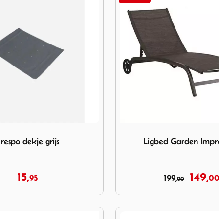
 dekje grijs
Image Ligbed Garden Impre
respo dekje grijs
Ligbed Garden Impre
15,
149,
95
199,
0
00