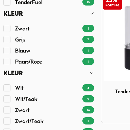
25%
TenderFuel
18
KORTING
KLEUR
Zwart
4
Grijs
7
Blauw
1
Paars/Roze
1
KLEUR
Image Tender
Wit
4
Tender
Wit/Teak
2
Zwart
14
Zwart/Teak
3