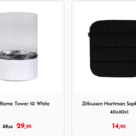
rflame Tower 10 White
Image Zitkussen Hartman S
flame Tower 10 White
Zitkussen Hartman Sop
40x40x1
29,
14,
39,
95
95
95