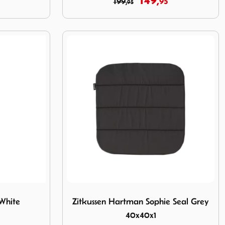
149,
199,
95
95
hite
Image Zitkussen Hartman Sophie Seal Grey
 White
Zitkussen Hartman Sophie Seal Grey
40x40x1