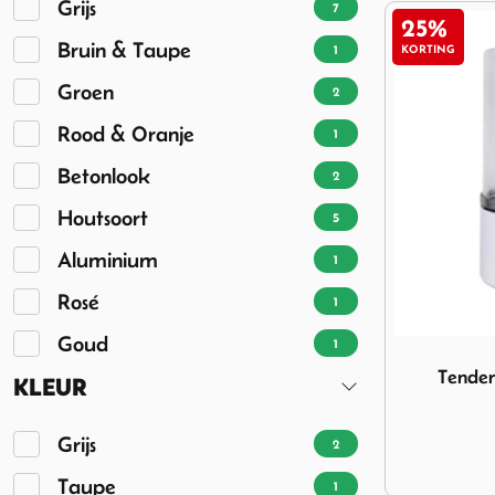
Grijs
7
25%
Bruin & Taupe
1
KORTING
Groen
2
Rood & Oranje
1
Betonlook
2
Houtsoort
5
Aluminium
1
Rosé
1
Goud
1
Image Tende
Tender
KLEUR
Grijs
2
Taupe
1