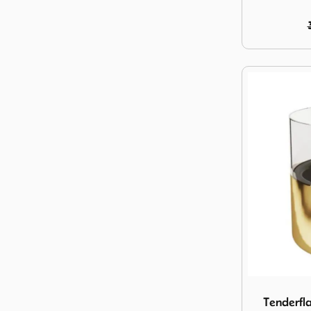
Image Tender
Tenderfla