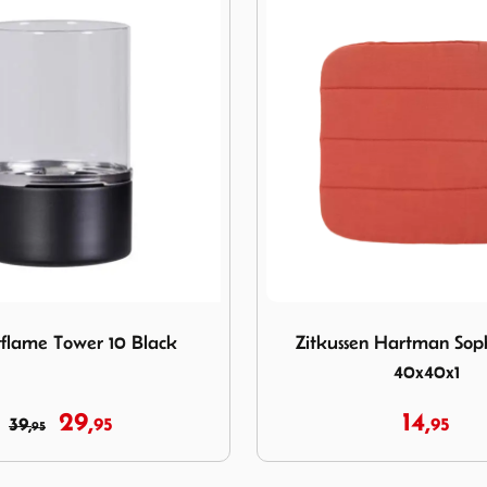
flame Tower 10 Black
Image Zitkussen Hartman So
flame Tower 10 Black
Zitkussen Hartman Soph
40x40x1
29,
14,
39,
95
95
95