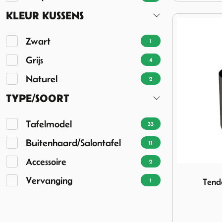
KLEUR KUSSENS
Zwart
1
Grijs
4
Naturel
2
TYPE/SOORT
Tafelmodel
33
Buitenhaard/Salontafel
11
Accessoire
2
Image Tender
Vervanging
1
Tende