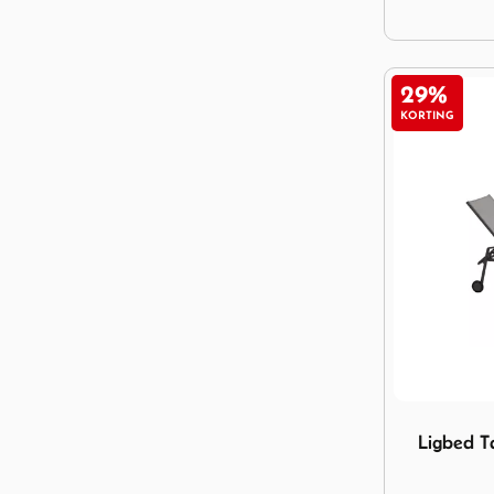
29%
KORTING
Image Ligbe
Ligbed T