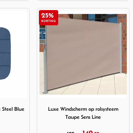
25%
KORTING
phie Steel Blue 40x40x1
Image Luxe Windscherm op rolsysteem Taup
 Steel Blue
Luxe Windscherm op rolsysteem
Taupe Sens Line