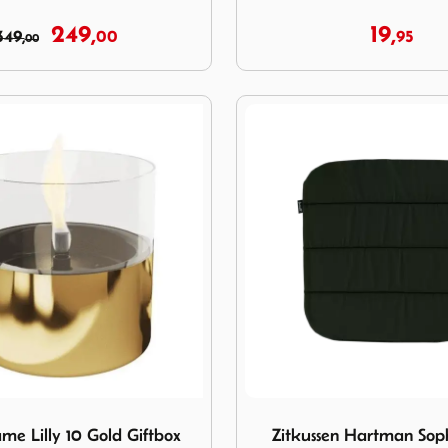
249,
19,
349,
00
95
00
flame Lilly 10 Gold Giftbox
Image Zitkussen Hartman S
me Lilly 10 Gold Giftbox
Zitkussen Hartman Sop