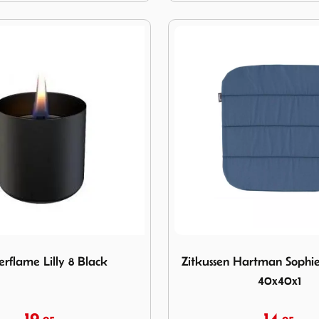
flame Lilly 8 Black
Image Zitkussen Hartman So
rflame Lilly 8 Black
Zitkussen Hartman Sophie
40x40x1