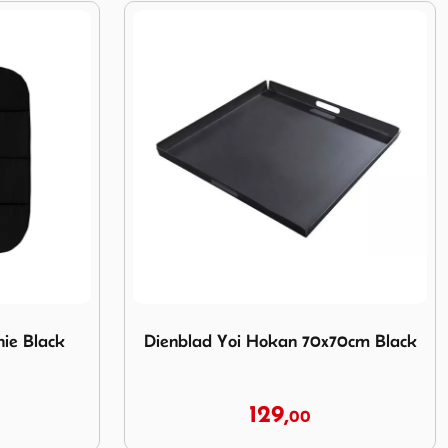
ophie Black 40x40x1
Image Dienblad Yoi Hokan 70x70cm Black
hie Black
Dienblad Yoi Hokan 70x70cm Black
129,
00