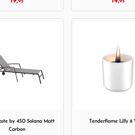
19,
14,
95
95
d Taste by 4SO Solana Matt Carbon
Image Tenderflame Lilly 8 W
aste by 4SO Solana Matt
Tenderflame Lilly 8
Carbon