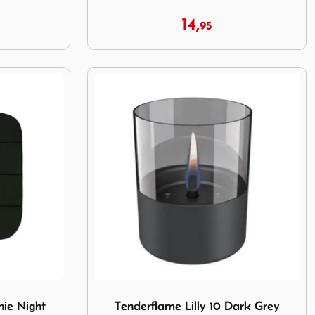
14,
95
ophie Night Green 40x40x1
Image Tenderflame Lilly 10 Dark Grey Giftb
hie Night
Tenderflame Lilly 10 Dark Grey