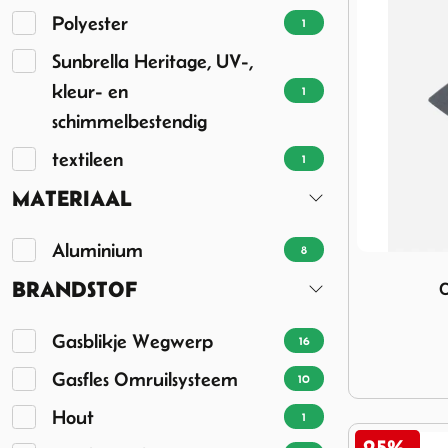
Polyester
1
Sunbrella Heritage, UV-,
kleur- en
1
schimmelbestendig
textileen
1
MATERIAAL
Aluminium
8
Image Crespo
BRANDSTOF
C
Gasblikje Wegwerp
16
Gasfles Omruilsysteem
10
Hout
1