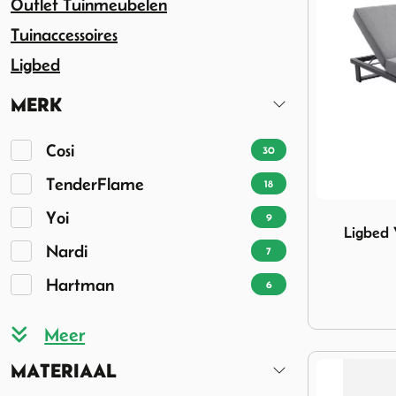
Outlet Tuinmeubelen
Tuinaccessoires
Ligbed
MERK
Cosi
30
TenderFlame
18
Image Ligbe
Yoi
9
Ligbed 
Nardi
7
Hartman
6
MATERIAAL