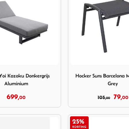
d Yoi Kazoku Donkergrijs Aluminium
Image Hocker Suns Barcelo
Yoi Kazoku Donkergrijs
Hocker Suns Barcelona 
Aluminium
Grey
699,
79,
00
105,
00
00
25%
KORTING