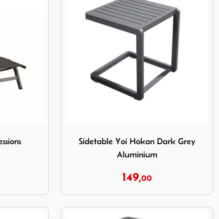
ssions
Image Sidetable Yoi Hokan Dark Grey Alum
ssions
Sidetable Yoi Hokan Dark Grey
Aluminium
149,
0
00