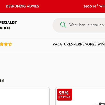
2
DESKUNDIG ADVIES
5600 M
WIN
PECIALIST
RDEN.
VACATURES
MERKEN
ONZE WIN
ten
25%
KORTING