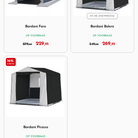
IN DE SHOWROOM
Image Bardani Faro
Image Bardani Bolero
Bardani Faro
Bardani Bolero
OP VOORRAAD
OP VOORRAAD
229,
269,
279,
95
349,
95
00
00
16%
KORTING
Image Bardani Picasso
Bardani Picasso
OP VOORRAAD