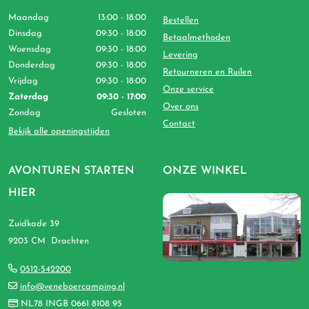
Maandag
13:00 - 18:00
Bestellen
Dinsdag
09:30 - 18:00
Betaalmethoden
Woensdag
09:30 - 18:00
Levering
Donderdag
09:30 - 18:00
Retourneren en Ruilen
Vrijdag
09:30 - 18:00
Onze service
Zaterdag
09:30 - 17:00
Over ons
Zondag
Gesloten
Contact
Bekijk alle openingstijden
AVONTUREN STARTEN
ONZE WINKEL
HIER
Zuidkade 39
9203 CM Drachten
0512-542200
info@veneboercamping.nl
NL78 INGB 0661 8108 95