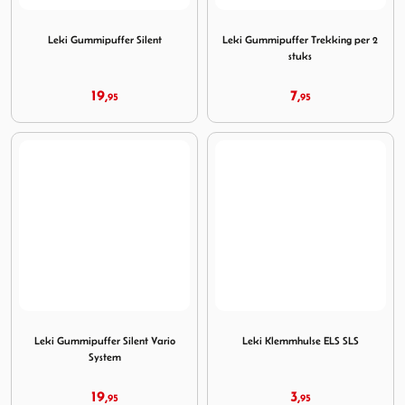
Image Leki Gummipuffer Silent
Image Leki Gummipuffer Trek
Leki Gummipuffer Silent
Leki Gummipuffer Trekking per 2
stuks
19,
7,
95
95
Image Leki Gummipuffer Silent Vario System
Image Leki Klemmhulse ELS
Leki Gummipuffer Silent Vario
Leki Klemmhulse ELS SLS
System
19,
3,
95
95