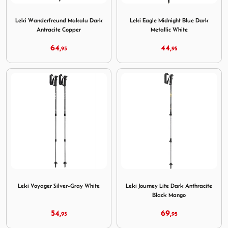
Image Leki Wanderfreund Makalu Dark Antracite Copper
Image Leki Eagle Midnight B
Leki Wanderfreund Makalu Dark
Leki Eagle Midnight Blue Dark
Antracite Copper
Metallic White
64,
44,
95
95
Image Leki Voyager Silver-Gray White
Image Leki Journey Lite Dar
Leki Voyager Silver-Gray White
Leki Journey Lite Dark Anthracite
Black Mango
54,
69,
95
95