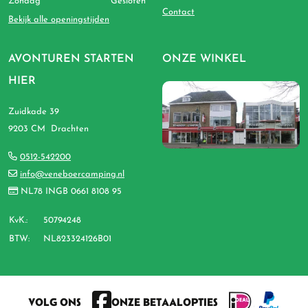
Zondag
Gesloten
Contact
Bekijk alle openingstijden
AVONTUREN STARTEN
ONZE WINKEL
HIER
Zuidkade 39
9203 CM Drachten
0512-542200
info@veneboercamping.nl
NL78 INGB 0661 8108 95
KvK.:
50794248
BTW:
NL823324126B01
VOLG ONS
ONZE BETAALOPTIES