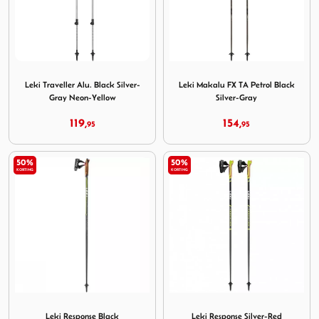
Image Leki Traveller Alu. Black Silver-Gray Neon-Yellow
Image Leki Makalu FX TA Pet
Leki Traveller Alu. Black Silver-
Leki Makalu FX TA Petrol Black
Gray Neon-Yellow
Silver-Gray
119,
154,
95
95
50%
50%
KORTING
KORTING
Image Leki Response Black
Image Leki Response Silver-
Leki Response Black
Leki Response Silver-Red