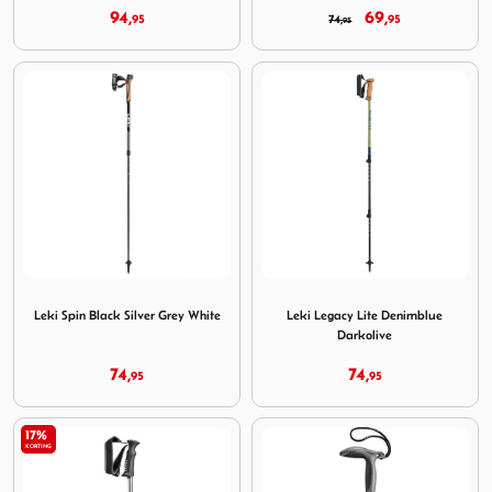
94,
69,
95
74,
95
95
Image Leki Spin Black Silver Grey White
Image Leki Legacy Lite Deni
Leki Spin Black Silver Grey White
Leki Legacy Lite Denimblue
Darkolive
74,
74,
95
95
17%
KORTING