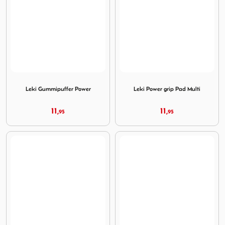
Image Leki Gummipuffer Power
Image Leki Power grip Pad M
Leki Gummipuffer Power
Leki Power grip Pad Multi
11,
11,
95
95