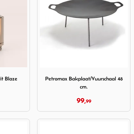
Pit Blaze
Image Petromax Bakplaat/Vuurschaal 48 cm
it Blaze
Petromax Bakplaat/Vuurschaal 48
cm.
99,
99