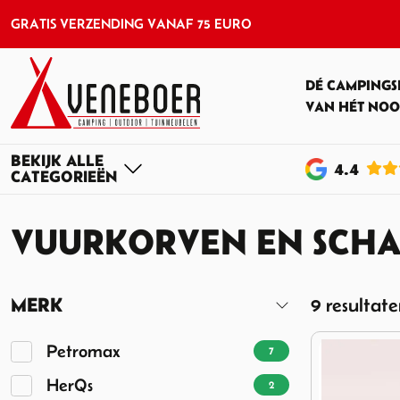
GRATIS VERZENDING VANAF 75 EURO
DÉ CAMPINGS
VAN HÉT NOO
4
.4
VUURKORVEN EN SCH
MERK
9 resultat
Petromax
7
HerQs
2