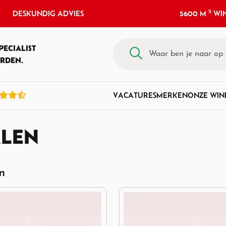
2
DESKUNDIG ADVIES
5600 M
WIN
PECIALIST
RDEN.
VACATURES
MERKEN
ONZE WIN
ALEN
en