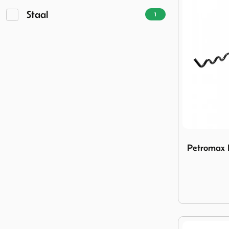
Staal
1
Image Petro
Petromax 