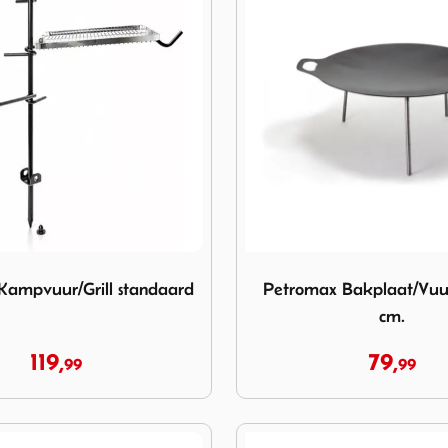
max Kampvuur/Grill standaard
Image Petromax Bakplaat/V
Kampvuur/Grill standaard
Petromax Bakplaat/Vuur
cm.
119,
79,
99
99