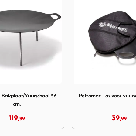
max Bakplaat/Vuurschaal 56 cm.
Image Petromax Tas voor vu
 Bakplaat/Vuurschaal 56
Petromax Tas voor vuurs
cm.
119,
39,
99
99