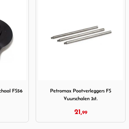
urschaal FS56
Image Petromax Pootverleggers FS Vuurscha
chaal FS56
Petromax Pootverleggers FS
Vuurschalen 3st.
21,
99