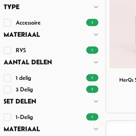
TYPE
Accessoire
1
MATERIAAL
RVS
1
AANTAL DELEN
Image HerQs
1 delig
1
HerQs 
3 Delig
1
SET DELEN
1-Delig
1
MATERIAAL