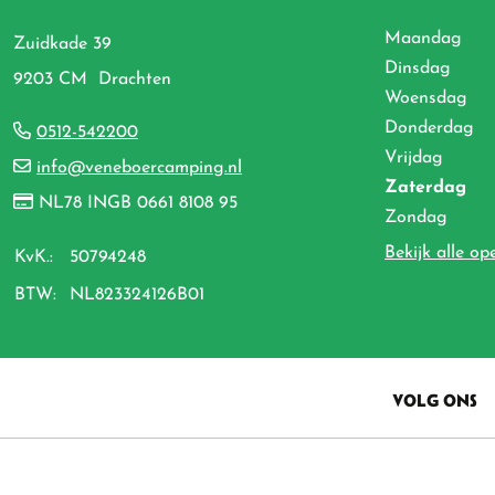
Maandag
Zuidkade 39
Dinsdag
9203 CM Drachten
Woensdag
Donderdag
0512-542200
Vrijdag
info@veneboercamping.nl
Zaterdag
NL78 INGB 0661 8108 95
Zondag
Bekijk alle op
KvK.:
50794248
BTW:
NL823324126B01
VOLG ONS