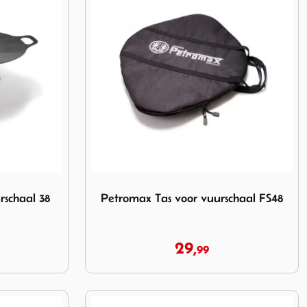
uurschaal 38 cm.
Image Petromax Tas voor vuurschaal FS48
schaal 38
Petromax Tas voor vuurschaal FS48
29,
99