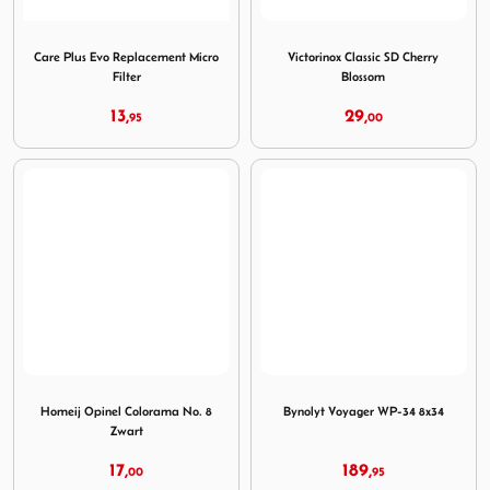
Image Care Plus Evo Replacement Micro Filter
Image Victorinox Classic SD
Care Plus Evo Replacement Micro
Victorinox Classic SD Cherry
Filter
Blossom
13,
29,
95
00
Image Homeij Opinel Colorama No. 8 Zwart
Image Bynolyt Voyager WP-3
Homeij Opinel Colorama No. 8
Bynolyt Voyager WP-34 8x34
Zwart
17,
189,
00
95