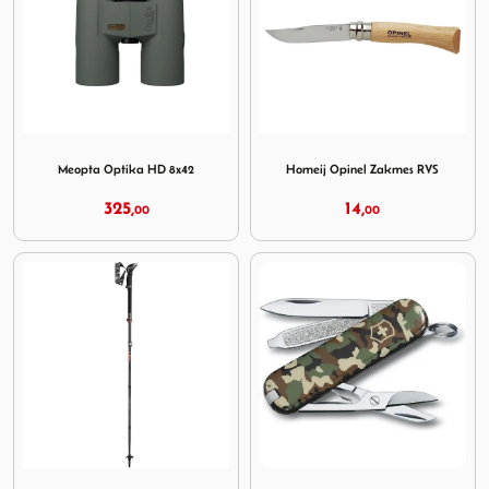
Image Meopta Optika HD 8x42
Image Homeij Opinel Zakme
Meopta Optika HD 8x42
Homeij Opinel Zakmes RVS
325,
14,
00
00
Image Leki Makalu FX Carbon Black Orange Natural Car
Image Victorinox Classic SD