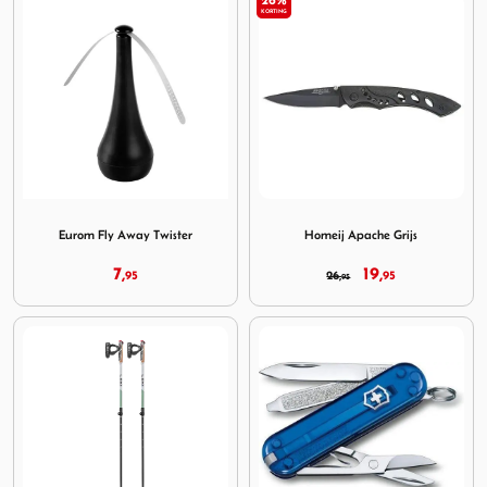
26%
KORTING
Image Eurom Fly Away Twister
Image Homeij Apache Grijs
Eurom Fly Away Twister
Homeij Apache Grijs
7,
19,
95
26,
95
95