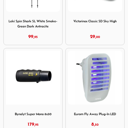
Image Leki Spin Shark SL White Smoke-Green Dark Antrac
Image Victorinox Classic SD
Leki Spin Shark SL White Smoke-
Victorinox Classic SD Sky High
Green Dark Antracite
99,
29,
95
00
Image Bynolyt Super Mono 8x30
Image Eurom Fly Away Plug
Bynolyt Super Mono 8x30
Eurom Fly Away Plug-In LED
179,
8,
95
50