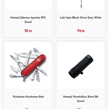
Image Homeij Zakmes Apache RVS Zwart
Image Leki Spin Black Silver
Homeij Zakmes Apache RVS
Leki Spin Black Silver Grey White
Zwart
21,
74,
95
95
Image Victorinox Huntsman Red
Image Homeij Verrekijker Xtr
Victorinox Huntsman Red
Homeij Verrekijker Xtrail B3
Zwart