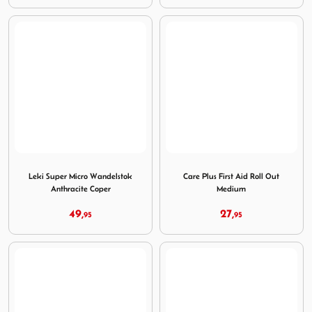
Image Leki Super Micro Wandelstok Anthracite Coper
Image Care Plus First Aid R
Leki Super Micro Wandelstok
Care Plus First Aid Roll Out
Anthracite Coper
Medium
49,
27,
95
95