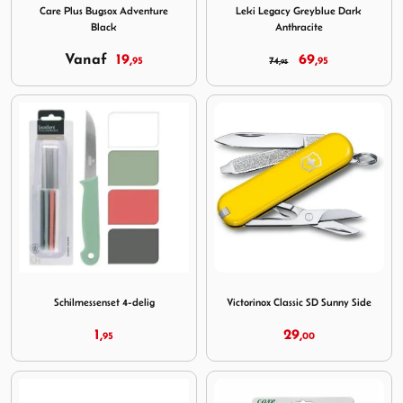
Care Plus Bugsox Adventure
Leki Legacy Greyblue Dark
Black
Anthracite
Vanaf
19,
69,
95
74,
95
95
Image Schilmessenset 4-delig
Image Victorinox Classic SD
Schilmessenset 4-delig
Victorinox Classic SD Sunny Side
1,
29,
95
00