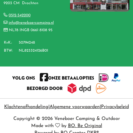
9203 CM Drachten
0512-542200
info@veneboercamping.nl
NL78 INGB 0661 8108 95
KvK.:
50794248
BTW:
NL823324126B01
VOLG ONS
ONZE BETAALOPTIES
BEZORGD DOOR
Klachtenafhandeling
Algemene voorwaarden
Privacybeleid
Copyright © 2026 Veneboer Camping & Outdoor
Made with
by
BO. Be Original
Powered by
BO Creator DXP®