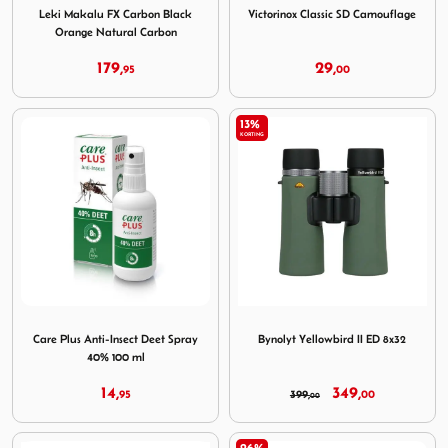
Leki Makalu FX Carbon Black
Victorinox Classic SD Camouflage
Orange Natural Carbon
179,
29,
95
00
13%
KORTING
Image Care Plus Anti-Insect Deet Spray 40% 100 ml
Image Bynolyt Yellowbird II 
Care Plus Anti-Insect Deet Spray
Bynolyt Yellowbird II ED 8x32
40% 100 ml
14,
349,
95
399,
00
00