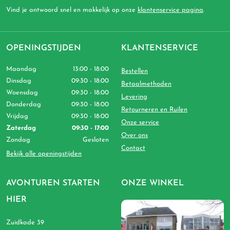
Vind je antwoord snel en makkelijk op onze
klantenservice pagina
.
OPENINGSTIJDEN
KLANTENSERVICE
Maandag
13:00 - 18:00
Bestellen
Dinsdag
09:30 - 18:00
Betaalmethoden
Woensdag
09:30 - 18:00
Levering
Donderdag
09:30 - 18:00
Retourneren en Ruilen
Vrijdag
09:30 - 18:00
Onze service
Zaterdag
09:30 - 17:00
Over ons
Zondag
Gesloten
Contact
Bekijk alle openingstijden
AVONTUREN STARTEN
ONZE WINKEL
HIER
Zuidkade 39