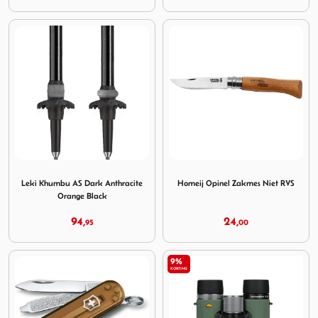
Image Leki Khumbu AS Dark Anthracite Orange Black
Image Homeij Opinel Zakme
Leki Khumbu AS Dark Anthracite
Homeij Opinel Zakmes Niet RVS
Orange Black
94,
24,
95
00
9%
KORTING