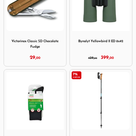
Image Victorinox Classic SD Chocolate Fudge
Image Bynolyt Yellowbird II 
Victorinox Classic SD Chocolate
Bynolyt Yellowbird II ED 8x42
Fudge
29,
399,
00
439,
00
00
7%
KORTING
Image Care Plus Bugsox Adventure Black
Image Leki Legacy Greyblue 