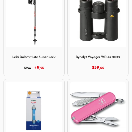
Image Leki Dolomit Lite Super Lock
Image Bynolyt Voyager WP-4
Leki Dolomit Lite Super Lock
Bynolyt Voyager WP-42 10x42
49,
259,
59,
95
00
95