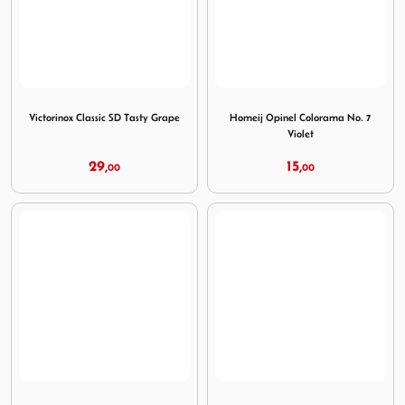
Image Victorinox Classic SD Tasty Grape
Image Homeij Opinel Coloram
Victorinox Classic SD Tasty Grape
Homeij Opinel Colorama No. 7
Violet
29,
15,
00
00
Image Homeij Verrekijker Xtrail 10x25
Image MSR Purifier Pump