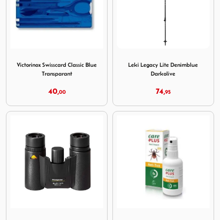
Image Victorinox Swisscard Classic Blue Transparant
Image Leki Legacy Lite Deni
Victorinox Swisscard Classic Blue
Leki Legacy Lite Denimblue
Transparant
Darkolive
40,
74,
00
95
Image Bynolyt Woodpecker WP 8x21
Image Care Plus Anti-Tick 60