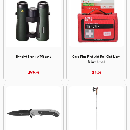
Image Bynolyt Stork WPR 8x42
Image Care Plus First Aid Ro
Bynolyt Stork WPR 8x42
Care Plus First Aid Roll Out Light
& Dry Small
299,
24,
95
95