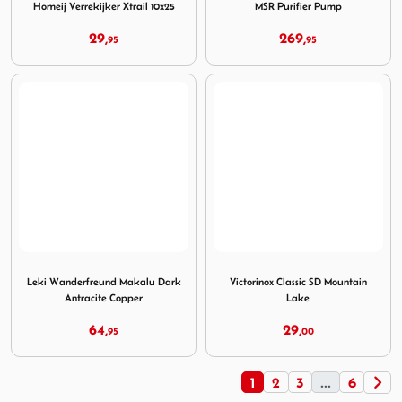
Homeij Verrekijker Xtrail 10x25
MSR Purifier Pump
29,
269,
95
95
Image Leki Wanderfreund Makalu Dark Antracite Copper
Image Victorinox Classic SD
Leki Wanderfreund Makalu Dark
Victorinox Classic SD Mountain
Antracite Copper
Lake
64,
29,
95
00
1
2
3
...
6