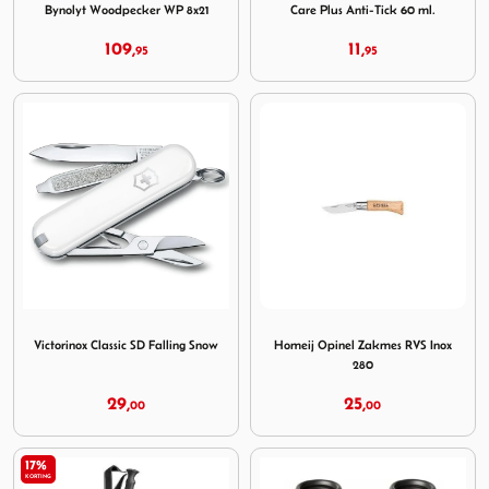
Bynolyt Woodpecker WP 8x21
Care Plus Anti-Tick 60 ml.
109,
11,
95
95
Image Victorinox Classic SD Falling Snow
Image Homeij Opinel Zakme
Victorinox Classic SD Falling Snow
Homeij Opinel Zakmes RVS Inox
280
29,
25,
00
00
17%
KORTING