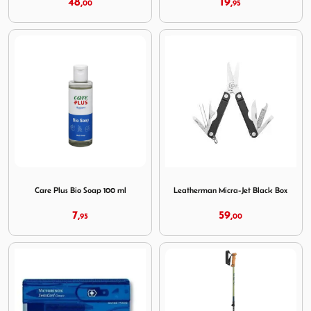
48,
19,
00
95
Image Care Plus Bio Soap 100 ml
Image Leatherman Micra-Jet
Care Plus Bio Soap 100 ml
Leatherman Micra-Jet Black Box
7,
59,
95
00