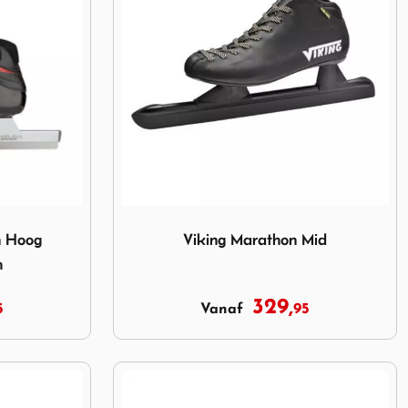
 Hoog Thermoplastisch
Image Viking Marathon Mid
n Hoog
Viking Marathon Mid
h
329,
5
95
Vanaf