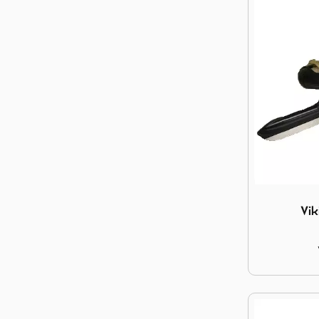
Image Vikin
Vik