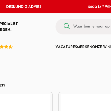
2
DESKUNDIG ADVIES
5600 M
WIN
PECIALIST
RDEN.
VACATURES
MERKEN
ONZE WIN
ten