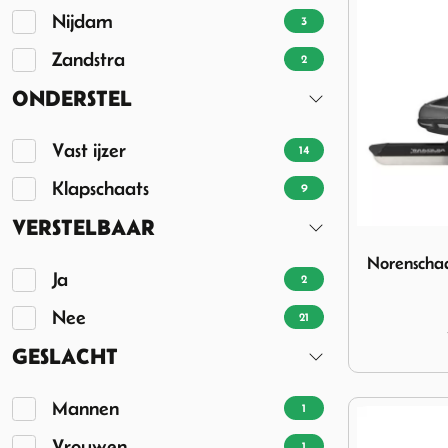
Nijdam
3
Zandstra
2
ONDERSTEL
Vast ijzer
14
Klapschaats
9
VERSTELBAAR
Image Norens
Norenschaa
Ja
2
Nee
21
GESLACHT
Mannen
1
Vrouwen
1