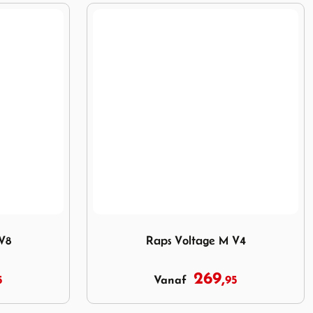
Image Raps Voltage M V4
V8
Raps Voltage M V4
269,
5
95
Vanaf