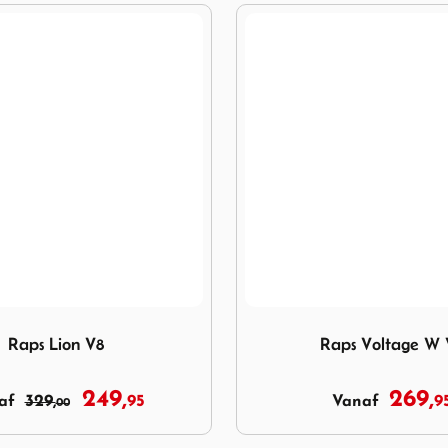
Lion V8
Image Raps Voltage W V8
Raps Lion V8
Raps Voltage W 
249,
269,
329,
95
9
naf
Vanaf
00