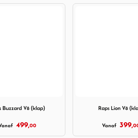
Buzzard V8 (klap)
Image Raps Lion V8 (klap)
 Buzzard V8 (klap)
Raps Lion V8 (kl
499,
399,
00
0
Vanaf
Vanaf