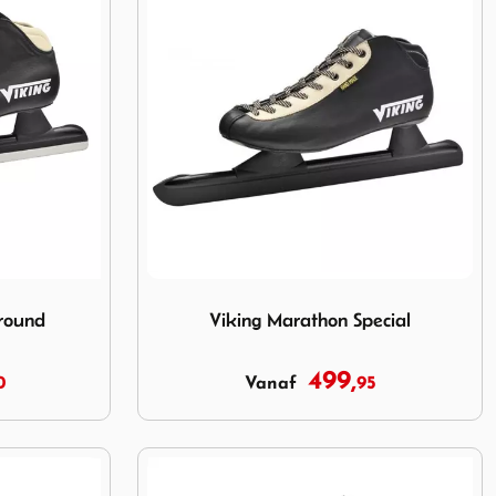
round
Image Viking Marathon Special
lround
Viking Marathon Special
499,
0
95
Vanaf