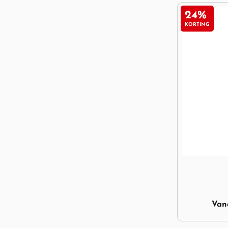
24%
KORTING
Image Raps 
Va