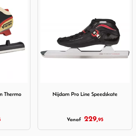
thon Thermo 2005 Sprint
Image Nijdam Pro Line Speedskate
on Thermo
Nijdam Pro Line Speedskate
229,
5
95
Vanaf