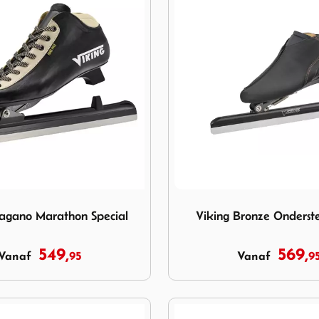
g Nagano Marathon Special
Image Viking Bronze Onders
agano Marathon Special
Viking Bronze Onderste
549,
569,
95
9
Vanaf
Vanaf