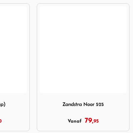
Image Zandstra Noor 525
ap)
Zandstra Noor 525
79,
0
95
Vanaf