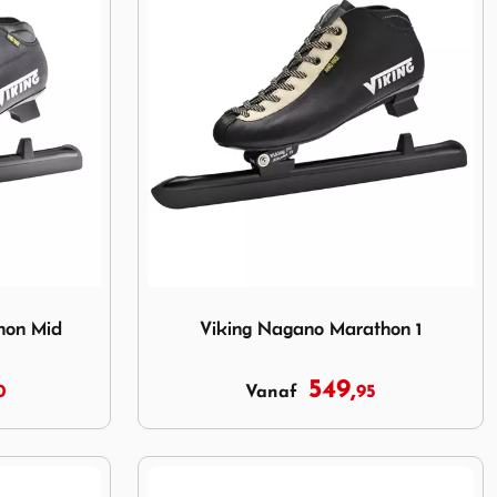
thon Mid
Image Viking Nagano Marathon 1
hon Mid
Viking Nagano Marathon 1
549,
0
95
Vanaf