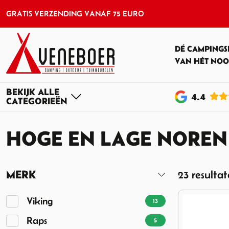
GRATIS VERZENDING VANAF 75 EURO
DÉ CAMPINGS
VAN HÉT NOO
4
.4
HOGE EN LAGE NOREN
MERK
23 resulta
Viking
13
Raps
5