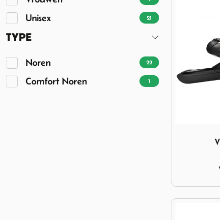
Unisex
21
TYPE
Noren
22
Comfort Noren
1
Image Vikin
V