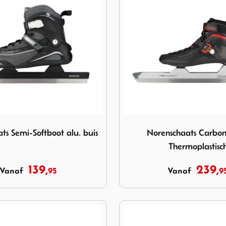
chaats Semi-Softboot alu. buis
Image Norenschaats Carbon
ts Semi-Softboot alu. buis
Norenschaats Carbo
Thermoplastisc
139,
239,
95
9
Vanaf
Vanaf