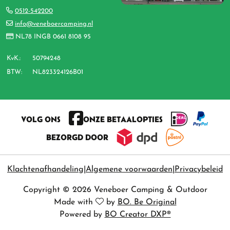
0512-542200
info@veneboercamping.nl
NL78 INGB 0661 8108 95
KvK.:
50794248
BTW:
NL823324126B01
VOLG ONS
ONZE BETAALOPTIES
BEZORGD DOOR
Klachtenafhandeling
Algemene voorwaarden
Privacybeleid
Copyright © 2026 Veneboer Camping & Outdoor
Made with
by
BO. Be Original
Powered by
BO Creator DXP®