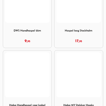
Image DWS Handhaspel 25m
Image Haspel leeg Stockhol
DWS Handhaspel 25m
Haspel leeg Stockholm
9,
17,
95
95
Image Haba Handhaspel voor kabel oranje
Image Haba 12V Stekker Haa
Haba Handhaspel voor kabel
Haba 12V Stekker Haaks