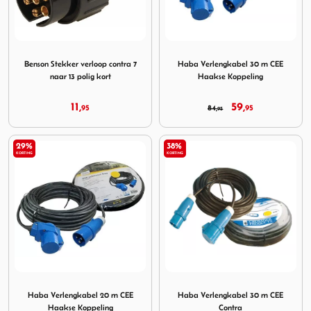
Image Benson Stekker verloop contra 7 naar 13 polig kort
Image Haba Verlengkabel 3
Benson Stekker verloop contra 7
Haba Verlengkabel 30 m CEE
naar 13 polig kort
Haakse Koppeling
11,
59,
95
84,
95
95
29%
38%
KORTING
KORTING
Image Haba Verlengkabel 20 m CEE Haakse Koppeling
Image Haba Verlengkabel 3
Haba Verlengkabel 20 m CEE
Haba Verlengkabel 30 m CEE
Haakse Koppeling
Contra