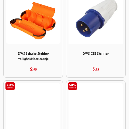
Image DWS Schuko Stekker veiligheidsbox oranje
Image DWS CEE Stekker
DWS Schuko Stekker
DWS CEE Stekker
veiligheidsbox oranje
2,
5,
95
95
40%
50%
KORTING
KORTING