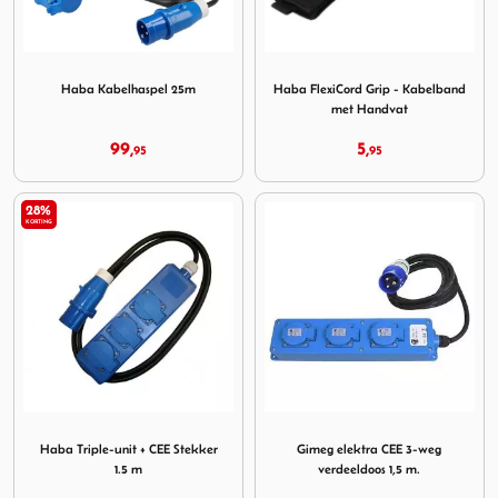
Image Haba Kabelhaspel 25m
Image Haba FlexiCord Grip 
Haba Kabelhaspel 25m
Haba FlexiCord Grip - Kabelband
met Handvat
99,
5,
95
95
28%
KORTING
Image Haba Triple-unit + CEE Stekker 1.5 m
Image Gimeg elektra CEE 3-w
Haba Triple-unit + CEE Stekker
Gimeg elektra CEE 3-weg
1.5 m
verdeeldoos 1,5 m.