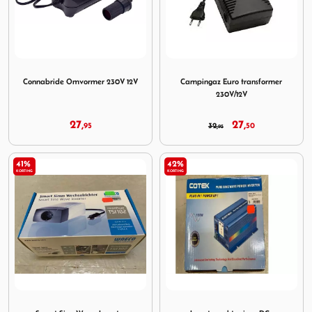
Image Connabride Omvormer 230V 12V
Image Campingaz Euro tran
Connabride Omvormer 230V 12V
Campingaz Euro transformer
230V/12V
27,
27,
95
32,
50
95
41%
42%
KORTING
KORTING
Image Smart Sine Wave Inverter
Image Inverter echte sinus