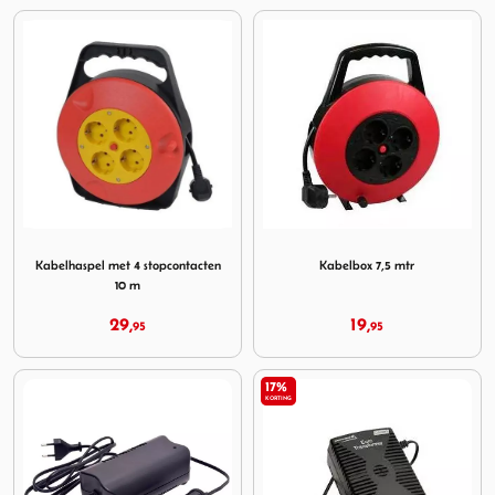
Image Kabelhaspel met 4 stopcontacten 10 m
Image Kabelbox 7,5 mtr
Kabelhaspel met 4 stopcontacten
Kabelbox 7,5 mtr
10 m
29,
19,
95
95
17%
KORTING