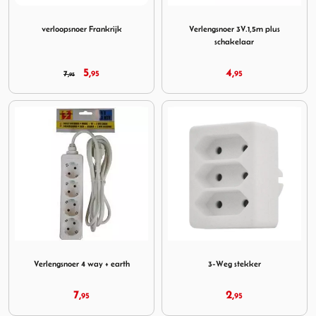
Image verloopsnoer Frankrijk
Image Verlengsnoer 3V.1,5m p
verloopsnoer Frankrijk
Verlengsnoer 3V.1,5m plus
schakelaar
5,
4,
7,
95
95
95
Image Verlengsnoer 4 way + earth
Image 3-Weg stekker
Verlengsnoer 4 way + earth
3-Weg stekker
7,
2,
95
95