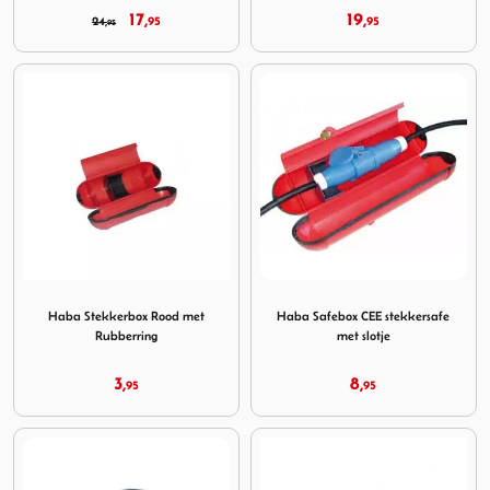
17,
19,
24,
95
95
95
Image Haba Stekkerbox Rood met Rubberring
Image Haba Safebox CEE stek
Haba Stekkerbox Rood met
Haba Safebox CEE stekkersafe
Rubberring
met slotje
3,
8,
95
95