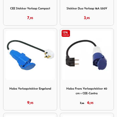
Image CEE Stekker Verloop Compact
Image Stekker Duo Verloop 
CEE Stekker Verloop Compact
Stekker Duo Verloop 16A 250V
7,
3,
95
95
13%
KORTING
Image Haba Verloopstekker Engeland
Image Haba Frans Verloopst
Haba Verloopstekker Engeland
Haba Frans Verloopstekker 40
cm + CEE-Contra
9,
6,
95
7,
95
95