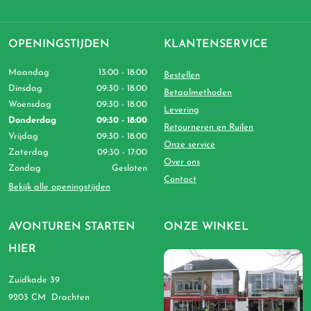
OPENINGSTIJDEN
KLANTENSERVICE
Maandag
13:00 - 18:00
Bestellen
Dinsdag
09:30 - 18:00
Betaalmethoden
Woensdag
09:30 - 18:00
Levering
Donderdag
09:30 - 18:00
Retourneren en Ruilen
Vrijdag
09:30 - 18:00
Onze service
Zaterdag
09:30 - 17:00
Over ons
Zondag
Gesloten
Contact
Bekijk alle openingstijden
AVONTUREN STARTEN
ONZE WINKEL
HIER
Zuidkade 39
9203 CM Drachten