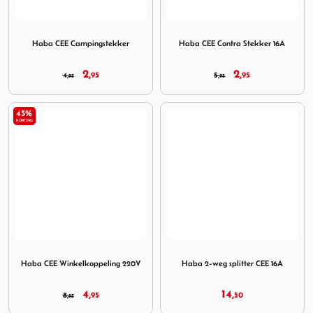
Image Haba CEE Campingstekker
Image Haba CEE Contra Stek
Haba CEE Campingstekker
Haba CEE Contra Stekker 16A
2,
2,
4,
95
5,
95
95
95
45%
KORTING
Image Haba CEE Winkelkoppeling 220V
Image Haba 2-weg splitter C
Haba CEE Winkelkoppeling 220V
Haba 2-weg splitter CEE 16A
4,
14,
8,
95
50
95