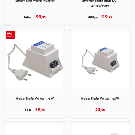
Smart Sine Wave Inverter
Inverter echte sinus DC-
AC12V/230V
99,
119,
169,
95
207,
95
00
00
9%
KORTING
Image Haba Trafo VA 90 - 75W
Image Haba Trafo VA 30 - 
Haba Trafo VA 90 - 75W
Haba Trafo VA 30 - 25W
49,
32,
54,
95
50
95