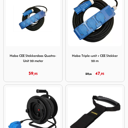
Image Haba CEE Stekkerdoos Quatro-Unit 20 meter
Image Haba Triple-unit + CE
Haba CEE Stekkerdoos Quatro-
Haba Triple-unit + CEE Stekker
Unit 20 meter
20 m
59,
47,
95
59,
95
95