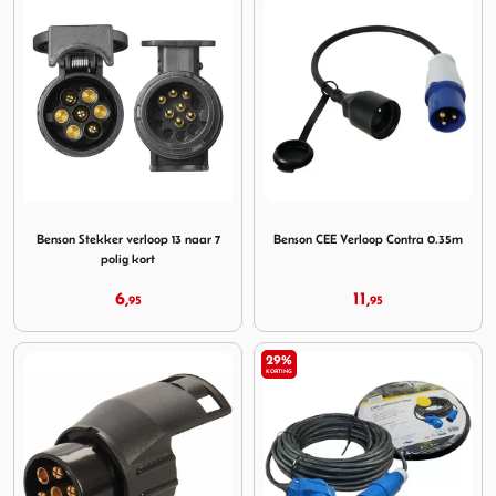
Image Benson Stekker verloop 13 naar 7 polig kort
Image Benson CEE Verloop C
Benson Stekker verloop 13 naar 7
Benson CEE Verloop Contra 0.35m
polig kort
6,
11,
95
95
29%
KORTING