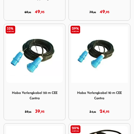
49,
49,
69,
95
79,
95
95
95
33%
29%
KORTING
KORTING
Image Haba Verlengkabel 20 m CEE Contra
Image Haba Verlengkabel 10
Haba Verlengkabel 20 m CEE
Haba Verlengkabel 10 m CEE
Contra
Contra
39,
24,
59,
95
34,
95
95
95
20%
KORTING