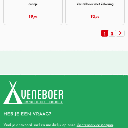
oranje
Verstelbaar met Zekering
19,
12,
95
95
1
2
HEB JE EEN VRAAG?
Vind je antwoord snel en makkelijk op onze
klantenservice pagina
.