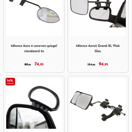
Image Milenco Aero 4 caravan spiegel standaard 2x
Image Milenco Aero3 Grand 
Milenco Aero 4 caravan spiegel
Milenco Aero3 Grand XL Vlak
standaard 2x
Glas
74,
94,
89,
95
134,
95
95
95
14%
KORTING