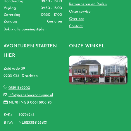
Donderdag
09:30 - 18:00
Retourneren en Ruilen
Vrijdag
09:30 - 18:00
Onze service
Zaterdag
09:30 - 17:00
Over ons
Zondag
Gesloten
Contact
Bekijk alle openingstijden
AVONTUREN STARTEN
ONZE WINKEL
HIER
Zuidkade 39
9203 CM Drachten
0512-542200
info@veneboercamping.nl
NL78 INGB 0661 8108 95
KvK.:
50794248
BTW:
NL823324126B01