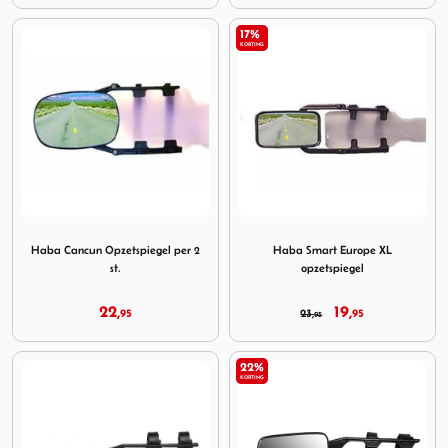
17%
KORTING
Image Haba Cancun Opzetspiegel per 2 st.
Image Haba Smart Europe XL
Haba Cancun Opzetspiegel per 2
Haba Smart Europe XL
st.
opzetspiegel
22,
19,
95
23,
95
95
22%
KORTING