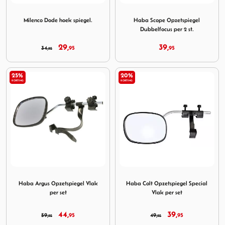
Image Milenco Dode hoek spiegel.
Image Haba Scope Opzetspieg
Milenco Dode hoek spiegel.
Haba Scope Opzetspiegel
Dubbelfocus per 2 st.
29,
39,
34,
95
95
95
25%
20%
KORTING
KORTING
Image Haba Argus Opzetspiegel Vlak per set
Image Haba Colt Opzetspiege
Haba Argus Opzetspiegel Vlak
Haba Colt Opzetspiegel Special
per set
Vlak per set
44,
39,
59,
95
49,
95
95
95