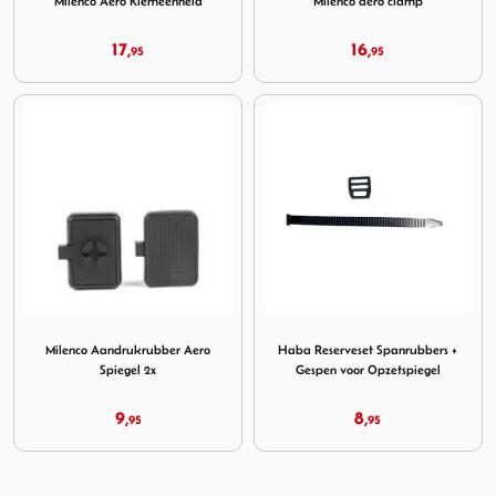
Milenco Aero Klemeenheid
Milenco aero clamp
17,
16,
95
95
Image Milenco Aandrukrubber Aero Spiegel 2x
Image Haba Reserveset Span
Milenco Aandrukrubber Aero
Haba Reserveset Spanrubbers +
Spiegel 2x
Gespen voor Opzetspiegel
9,
8,
95
95