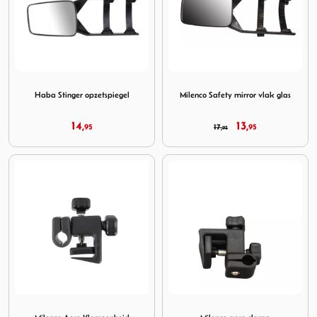
Image Haba Stinger opzetspiegel
Image Milenco Safety mirror 
Haba Stinger opzetspiegel
Milenco Safety mirror vlak glas
14,
13,
95
17,
95
95
Image Milenco Aero Klemeenheid
Image Milenco aero clamp