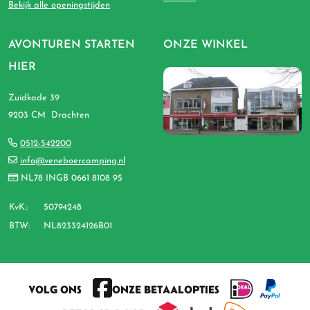
Bekijk alle openingstijden
AVONTUREN STARTEN
ONZE WINKEL
HIER
Zuidkade 39
9203 CM Drachten
0512-542200
info@veneboercamping.nl
NL78 INGB 0661 8108 95
KvK.:
50794248
BTW:
NL823324126B01
VOLG ONS
ONZE BETAALOPTIES