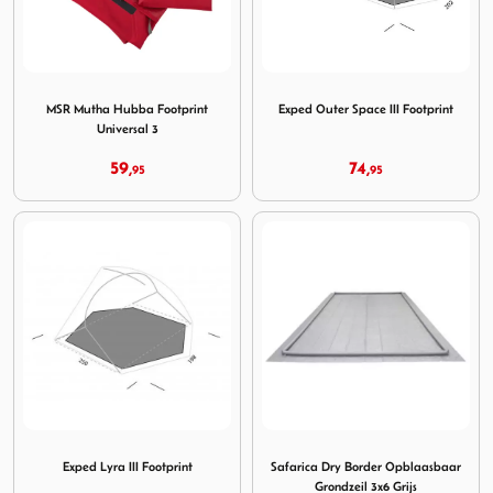
Image MSR Mutha Hubba Footprint Universal 3
Image Exped Outer Space III 
MSR Mutha Hubba Footprint
Exped Outer Space III Footprint
Universal 3
59,
74,
95
95
Image Exped Lyra III Footprint
Image Safarica Dry Border O
Exped Lyra III Footprint
Safarica Dry Border Opblaasbaar
Grondzeil 3x6 Grijs