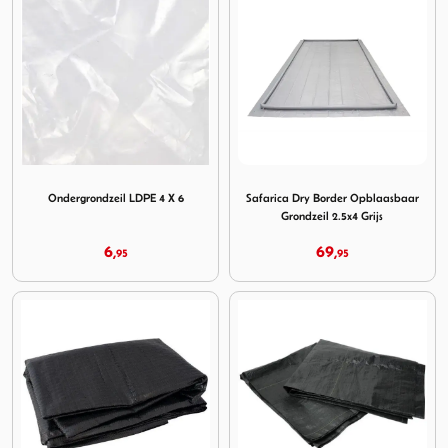
Image Ondergrondzeil LDPE 4 X 6
Image Safarica Dry Border Op
Ondergrondzeil LDPE 4 X 6
Safarica Dry Border Opblaasbaar
Grondzeil 2.5x4 Grijs
6,
69,
95
95