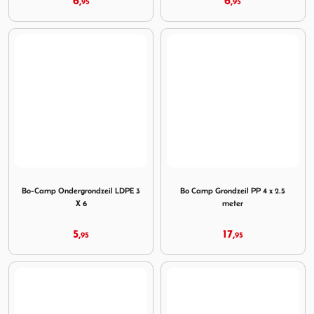
6,
6,
95
95
Image Bo-Camp Ondergrondzeil LDPE 3 X 6
Image Bo Camp Grondzeil PP 
Bo-Camp Ondergrondzeil LDPE 3
Bo Camp Grondzeil PP 4 x 2.5
X 6
meter
5,
17,
95
95