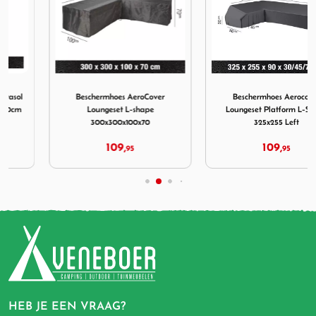
0
eroCover Parasol Hoes Middenstok H215x30 40cm
Afbeelding Beschermhoes AeroCover Loungeset L-shape 
Afbeelding Beschermhoes Ae
Beschermhoes AeroCover
Beschermhoes Aerocover
Loungeset L-shape
Loungeset Platform L-Shape
300x300x100x70
325x255 Left
109,
109,
95
95
HEB JE EEN VRAAG?