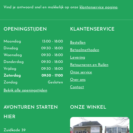
Vind je antwoord snel en makkelijk op onze
klantenservice pagina
.
OPENINGSTIJDEN
KLANTENSERVICE
Maandag
13:00 - 18:00
Bestellen
Dinsdag
09:30 - 18:00
Betaalmethoden
Woensdag
09:30 - 18:00
Levering
Donderdag
09:30 - 18:00
Retourneren en Ruilen
Vrijdag
09:30 - 18:00
Onze service
Zaterdag
09:30 - 17:00
Over ons
Zondag
Gesloten
Contact
Bekijk alle openingstijden
AVONTUREN STARTEN
ONZE WINKEL
HIER
Zuidkade 39