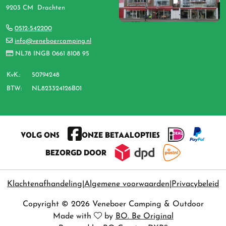
9203 CM Drachten
0512-542200
info@veneboercamping.nl
NL78 INGB 0661 8108 95
KvK.:
50794248
BTW:
NL823324126B01
VOLG ONS
ONZE BETAALOPTIES
BEZORGD DOOR
Klachtenafhandeling
Algemene voorwaarden
Privacybeleid
Copyright © 2026 Veneboer Camping & Outdoor
Made with
by
BO. Be Original