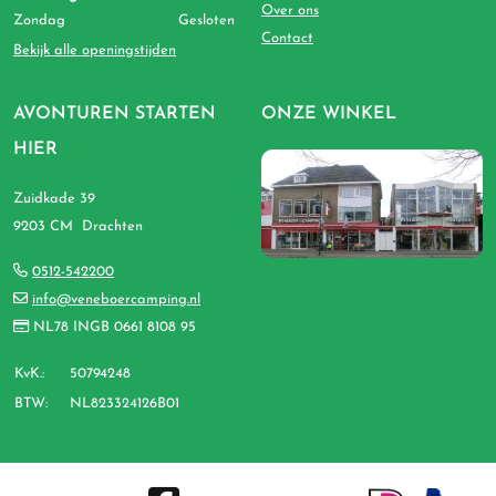
Over ons
Zondag
Gesloten
Contact
Bekijk alle openingstijden
AVONTUREN STARTEN
ONZE WINKEL
HIER
Zuidkade 39
9203 CM Drachten
0512-542200
info@veneboercamping.nl
NL78 INGB 0661 8108 95
KvK.:
50794248
BTW:
NL823324126B01