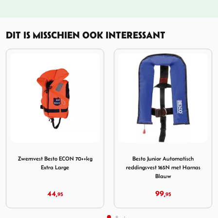
DIT IS MISSCHIEN OOK INTERESSANT
er Turtle
Afbeelding Zwemvest Besto ECON 70++kg Extra Large
Afbeelding Besto Junior Automa
A
Zwemvest Besto ECON 70++kg
Besto Junior Automatisch
Extra Large
reddingsvest 165N met Harnas
Blauw
44,
99,
95
95