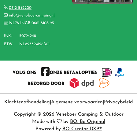
0512-542200
info@veneboercamping.nl
NL78 INGB 0661 8108 95
KvK.:
50794248
BTW:
NL823324126B01
VOLG ONS
ONZE BETAALOPTIES
BEZORGD DOOR
Klachtenafhandeling
Algemene voorwaarden
Privacybeleid
Copyright © 2026 Veneboer Camping & Outdoor
Made with
by
BO. Be Original
Powered by
BO Creator DXP®