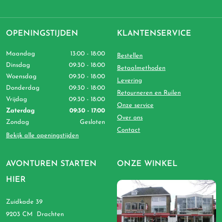
OPENINGSTIJDEN
KLANTENSERVICE
Maandag
13:00 - 18:00
Bestellen
Dinsdag
09:30 - 18:00
Betaalmethoden
Woensdag
09:30 - 18:00
Levering
Donderdag
09:30 - 18:00
Retourneren en Ruilen
Vrijdag
09:30 - 18:00
Onze service
Zaterdag
09:30 - 17:00
Over ons
Zondag
Gesloten
Contact
Bekijk alle openingstijden
AVONTUREN STARTEN
ONZE WINKEL
HIER
Zuidkade 39
9203 CM Drachten