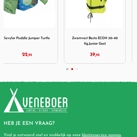
roen
Jumper Turtle
Afbeelding Zwemvest Besto ECON 30-40 Kg.Junior Geel
Afbeelding Zwemvest Best
Zwemvest Besto ECON 30-40
Zwemvest Besto ECON 70++kg
Kg.Junior Geel
Extra Large
39,
44,
95
95
HEB JE EEN VRAAG?
Vind je antwoord snel en makkelijk op onze
klantenservice pagina
.