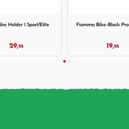
iamma Bike-Block Pro 1 Zwart +
Afbeelding Thule Bike Holder
ike-Block Pro 1 Zwart +
Thule Bike Holder 2 Spo
19,
32,
95
95