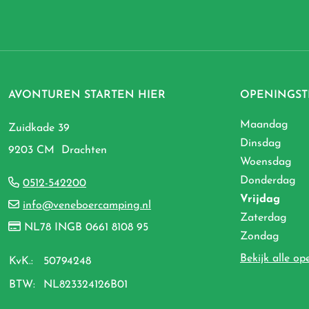
AVONTUREN STARTEN HIER
OPENINGST
Maandag
Zuidkade 39
Dinsdag
9203 CM Drachten
Woensdag
Donderdag
0512-542200
Vrijdag
info@veneboercamping.nl
Zaterdag
NL78 INGB 0661 8108 95
Zondag
Bekijk alle op
KvK.:
50794248
BTW:
NL823324126B01