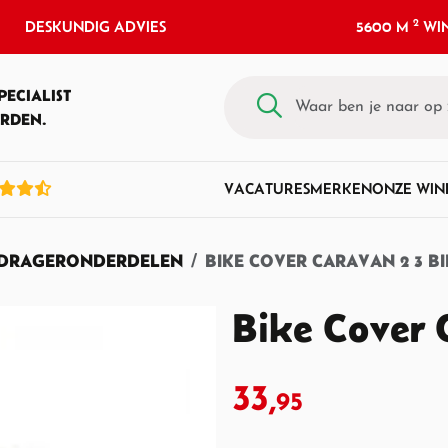
2
DESKUNDIG ADVIES
5600 M
WIN
PECIALIST
RDEN.
VACATURES
MERKEN
ONZE WIN
SDRAGERONDERDELEN
BIKE COVER CARAVAN 2 3 BI
Bike Cover 
33,
95