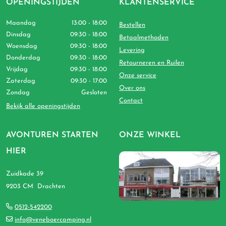
OPENINGSTIJDEN
KLANTENSERVICE
Maandag
13:00 - 18:00
Bestellen
Dinsdag
09:30 - 18:00
Betaalmethoden
Woensdag
09:30 - 18:00
Levering
Donderdag
09:30 - 18:00
Retourneren en Ruilen
Vrijdag
09:30 - 18:00
Onze service
Zaterdag
09:30 - 17:00
Over ons
Zondag
Gesloten
Contact
Bekijk alle openingstijden
AVONTUREN STARTEN
ONZE WINKEL
HIER
Zuidkade 39
9203 CM Drachten
0512-542200
info@veneboercamping.nl