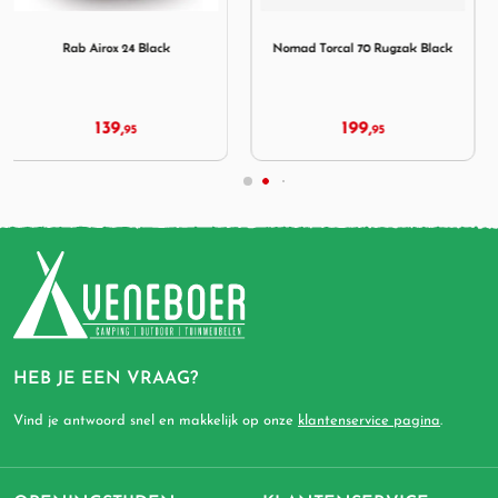
ack
Afbeelding Nomad Torcal 70 Rugzak Black
Afbeelding Osprey Aether 
Nomad Torcal 70 Rugzak Black
Osprey Aether 55 Deep Acorn
Red L/XL
199,
239,
95
279,
95
95
HEB JE EEN VRAAG?
Vind je antwoord snel en makkelijk op onze
klantenservice pagina
.