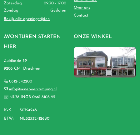
Zaterdag
09:30 - 17:00
Over ons
Zondag
Gesloten
Contact
Bekijk alle openingstijden
AVONTUREN STARTEN
ONZE WINKEL
HIER
Zuidkade 39
9203 CM Drachten
0512-542200
info@veneboercamping.nl
NL78 INGB 0661 8108 95
KvK.:
50794248
BTW:
NL823324126B01