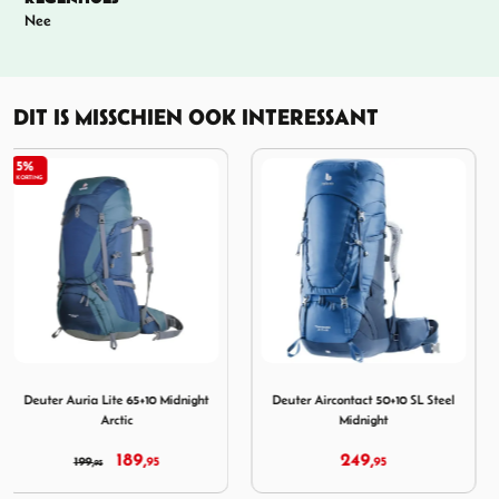
Nee
DIT IS MISSCHIEN OOK INTERESSANT
e 65+10 Midnight Arctic
Afbeelding Deuter Aircontact 50+10 SL Steel Midnight
Afbeelding Deuter Aircontac
Deuter Aircontact 50+10 SL Steel
Deuter Aircontact Lite 50+10
Midnight
Black Marine
249,
189,
95
95