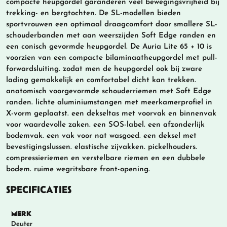
compacte heupgordel garanderen veel bewegingsvrijheid bij
trekking- en bergtochten. De SL-modellen bieden
sportvrouwen een optimaal draagcomfort door smallere SL-
schouderbanden met aan weerszijden Soft Edge randen en
een conisch gevormde heupgordel. De Auria Lite 65 + 10 is
voorzien van een compacte bilaminaatheupgordel met pull-
forwardsluiting. zodat men de heupgordel ook bij zware
lading gemakkelijk en comfortabel dicht kan trekken.
anatomisch voorgevormde schouderriemen met Soft Edge
randen. lichte aluminiumstangen met meerkamerprofiel in
X-vorm geplaatst. een dekseltas met voorvak en binnenvak
voor waardevolle zaken. een SOS-label. een afzonderlijk
bodemvak. een vak voor nat wasgoed. een deksel met
bevestigingslussen. elastische zijvakken. pickelhouders.
compressieriemen en verstelbare riemen en een dubbele
bodem. ruime wegritsbare front-opening.
SPECIFICATIES
MERK
Deuter