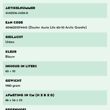
ARTIKELNUMMER
4340316-3428-0
EAN CODE
4046051074443 (Deuter Auria Lite 65+10 Arctic Granite)
GESLACHT
Unisex
KLEUR
Blauw
INHOUD IN LITERS
65 + 10
GEWICHT
1980 gram
AFMETING IN CM (H X B X D)
86 x 36 x 32
REGENHOES