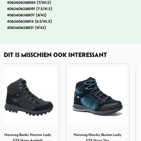
4063606388084 (7/40.5)
4063606388091 (7.5/41.5)
4063606388107 (8/42)
4063606388114 (8.5/42.5)
4063606388121 (9/43)
DIT IS MISSCHIEN OOK INTERESSANT
Narrow Lady GTX Navy Asphalt
Afbeelding Hanwag Klarsby Bunion Lady GTX Navy Sky
Afbeelding Meindl Power Wa
Hanwag Klarsby Bunion Lady
Meindl Power Walker Lady 4.2
GTX Navy Sky
Marine Azur