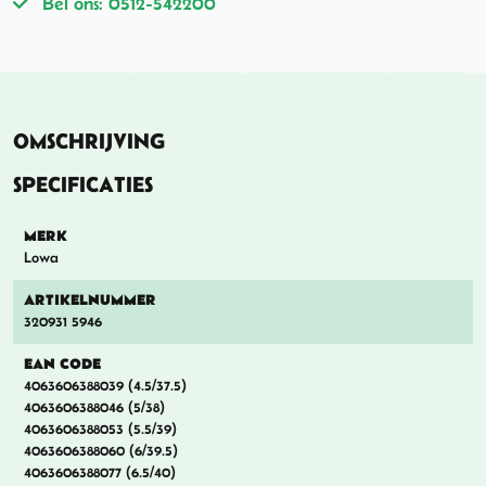
Bel ons: 0512-542200
OMSCHRIJVING
SPECIFICATIES
MERK
Lowa
ARTIKELNUMMER
320931 5946
EAN CODE
4063606388039 (4.5/37.5)
4063606388046 (5/38)
4063606388053 (5.5/39)
4063606388060 (6/39.5)
4063606388077 (6.5/40)