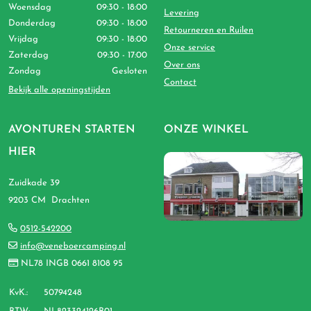
Woensdag
09:30 - 18:00
Levering
Donderdag
09:30 - 18:00
Retourneren en Ruilen
Vrijdag
09:30 - 18:00
Onze service
Zaterdag
09:30 - 17:00
Over ons
Zondag
Gesloten
Contact
Bekijk alle openingstijden
AVONTUREN STARTEN
ONZE WINKEL
HIER
Zuidkade 39
9203 CM Drachten
0512-542200
info@veneboercamping.nl
NL78 INGB 0661 8108 95
KvK.:
50794248