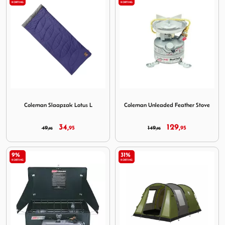
KORTING
KORTING
Image Coleman Slaapzak Lotus L
Image Coleman Unleaded Fea
Coleman Slaapzak Lotus L
Coleman Unleaded Feather Stove
34,
129,
49,
95
149,
95
95
95
9%
31%
KORTING
KORTING