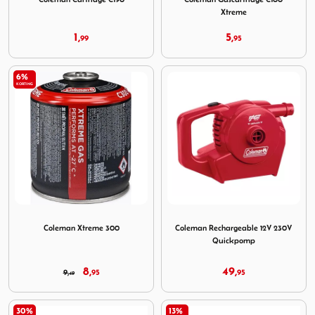
Xtreme
1,
5,
99
95
6%
KORTING
Image Coleman Xtreme 300
Image Coleman Rechargeabl
Coleman Xtreme 300
Coleman Rechargeable 12V 230V
Quickpomp
8,
49,
9,
95
95
49
30%
13%