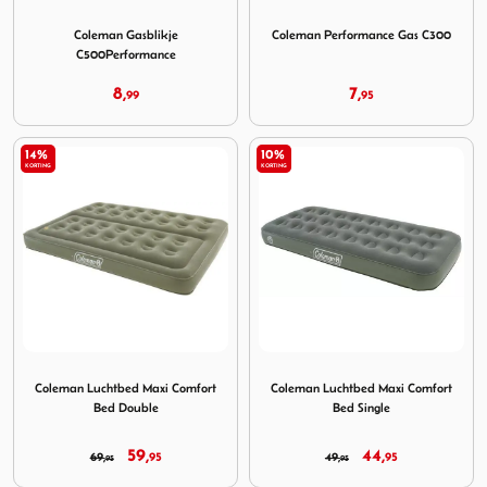
Image Coleman Gasblikje C500Performance
Image Coleman Performance
Coleman Gasblikje
Coleman Performance Gas C300
C500Performance
8,
7,
99
95
14%
10%
KORTING
KORTING
Image Coleman Luchtbed Maxi Comfort Bed Double
Image Coleman Luchtbed Max
Coleman Luchtbed Maxi Comfort
Coleman Luchtbed Maxi Comfort
Bed Double
Bed Single
59,
44,
69,
95
49,
95
95
95