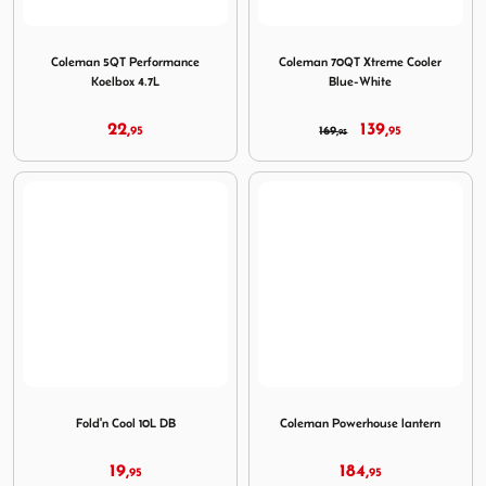
Image Coleman 5QT Performance Koelbox 4.7L
Image Coleman 70QT Xtreme
Coleman 5QT Performance
Coleman 70QT Xtreme Cooler
Koelbox 4.7L
Blue-White
22,
139,
95
169,
95
95
Image Fold'n Cool 10L DB
Image Coleman Powerhouse 
Fold'n Cool 10L DB
Coleman Powerhouse lantern
19,
184,
95
95