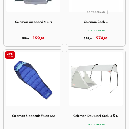
OP VOORRAAD
Image Coleman Unleaded 2 pits
Image Coleman Cook 4
Coleman Unleaded 2 pits
Coleman Cook 4
OP VOORRAAD
199,
274,
219,
95
399,
95
95
00
25%
KORTING
Image Coleman Slaapzak Fision 100
Image Coleman Dakluifel Co
Coleman Slaapzak Fision 100
Coleman Dakluifel Cook 4 & 6
OP VOORRAAD