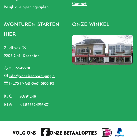
Contact
Bekijk alle openingstijden
AVONTUREN STARTEN
ONZE WINKEL
HIER
Zuidkade 39
9203 CM Drachten
0512-542200
info@veneboercamping.nl
NL78 INGB 0661 8108 95
KvK.:
50794248
BTW:
NL823324126B01
VOLG ONS
ONZE BETAALOPTIES