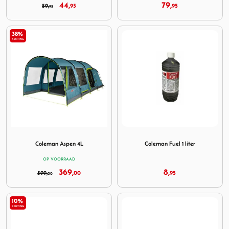
44,
79,
59,
95
95
95
38%
KORTING
Image Coleman Aspen 4L
Image Coleman Fuel 1 liter
Coleman Aspen 4L
Coleman Fuel 1 liter
OP VOORRAAD
369,
8,
599,
00
95
00
10%
KORTING