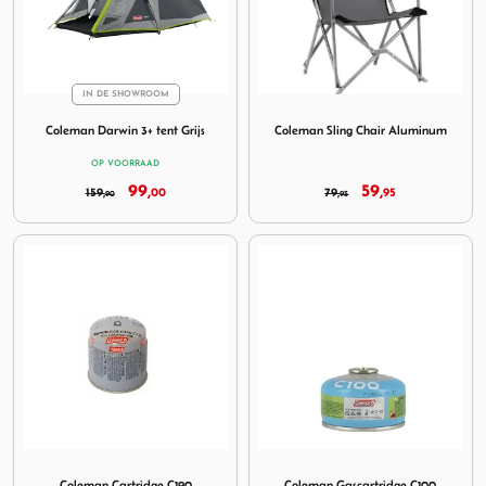
IN DE SHOWROOM
Image Coleman Darwin 3+ tent Grijs
Image Coleman Sling Chair 
Coleman Darwin 3+ tent Grijs
Coleman Sling Chair Aluminum
OP VOORRAAD
99,
59,
159,
00
79,
95
90
95
Image Coleman Cartridge C190
Image Coleman Gascartridg
Coleman Cartridge C190
Coleman Gascartridge C100