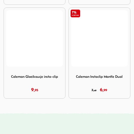
7%
KORTING
Image Coleman Gloeikousje insta-clip
Image Coleman Instaclip Man
Coleman Gloeikousje insta-clip
Coleman Instaclip Mantle Dual
9,
6,
95
7,
99
49