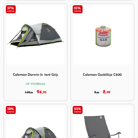
37%
10%
KORTING
KORTING
Image Coleman Darwin 2+ tent Grijs
Image Coleman Gasblikje C5
Coleman Darwin 2+ tent Grijs
Coleman Gasblikje C500
OP VOORRAAD
94,
8,
149,
95
9,
99
95
95
38%
25%
KORTING
KORTING