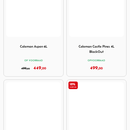
Image Coleman Aspen 6L
Image Coleman Castle Pines
Coleman Aspen 6L
Coleman Castle Pines 4L
BlackOut
OP VOORRAAD
OPVOORRAAD
449,
499,
499,
00
00
00
18%
KORTING