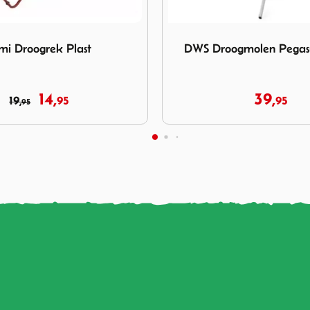
 DWS Droogmolen Pegasus 4 arms
Afbeelding Drooglijnset Ho
ogmolen Pegasus 4 arms
Drooglijnset Horizon
39,
9,
95
95