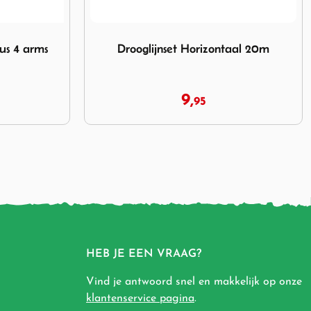
rizontaal 20m
Afbeelding Bo-Camp Droogrek Compact 5.
taal 20m
Bo-Camp Droogrek Compact 5.5 m
Wit
16,
95
HEB JE EEN VRAAG?
Vind je antwoord snel en makkelijk op onze
klantenservice pagina
.