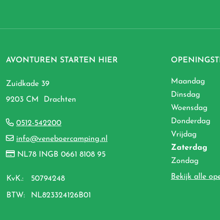
AVONTUREN STARTEN HIER
OPENINGST
Maandag
Zuidkade 39
Dinsdag
9203 CM Drachten
Woensdag
Donderdag
0512-542200
Vrijdag
info@veneboercamping.nl
Zaterdag
NL78 INGB 0661 8108 95
Zondag
Bekijk alle op
KvK.:
50794248
BTW:
NL823324126B01