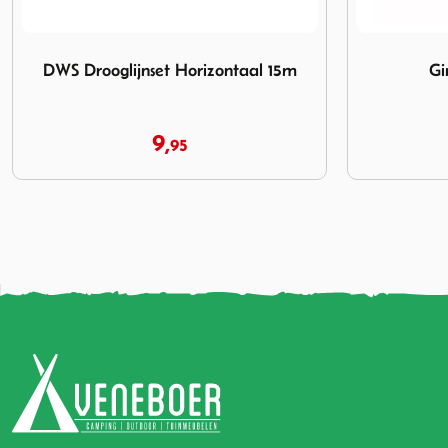
15m
Afbeelding Gimi Droogrek Plast
Afbeelding
Gimi Droogrek Plast
DWS Dro
14,
19,
95
95