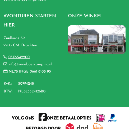
AVONTUREN STARTEN
ONZE WINKEL
HIER
Zuidkade 39
9203 CM Drachten
0512-542200
info@veneboercamping.nl
NL78 INGB 0661 8108 95
KvK.:
50794248
BTW:
NL823324126B01
VOLG ONS
ONZE BETAALOPTIES
BEZORGD DOOR