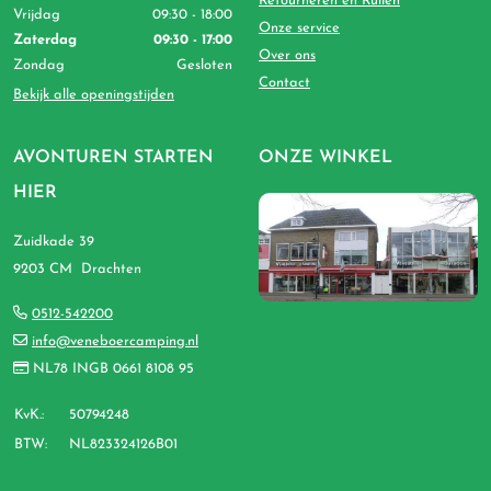
Retourneren en Ruilen
Vrijdag
09:30 - 18:00
Onze service
Zaterdag
09:30 - 17:00
Over ons
Zondag
Gesloten
Contact
Bekijk alle openingstijden
AVONTUREN STARTEN
ONZE WINKEL
HIER
Zuidkade 39
9203 CM Drachten
0512-542200
info@veneboercamping.nl
NL78 INGB 0661 8108 95
KvK.:
50794248
BTW:
NL823324126B01