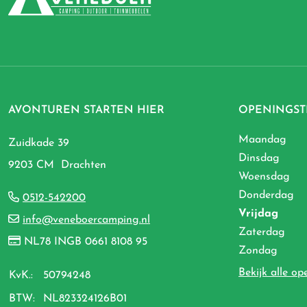
AVONTUREN STARTEN HIER
OPENINGST
Maandag
Zuidkade 39
Dinsdag
9203 CM Drachten
Woensdag
Donderdag
0512-542200
Vrijdag
info@veneboercamping.nl
Zaterdag
NL78 INGB 0661 8108 95
Zondag
Bekijk alle op
KvK.:
50794248
BTW:
NL823324126B01