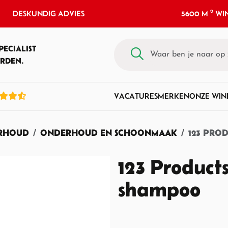
2
DESKUNDIG ADVIES
5600 M
WIN
PECIALIST
RDEN.
VACATURES
MERKEN
ONZE WIN
ERHOUD
ONDERHOUD EN SCHOONMAAK
123 PRO
123 Product
shampoo