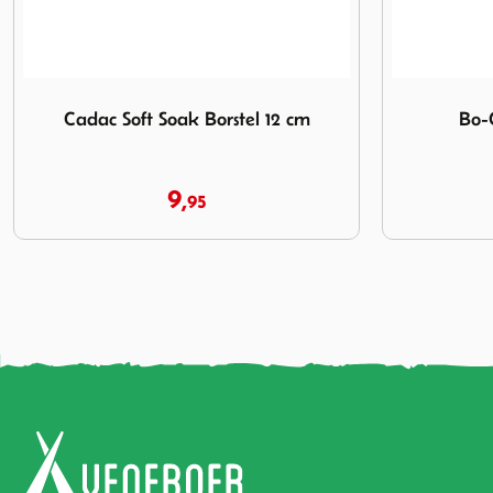
Afbeelding Bo-Camp Deurmat Rib
Afbeelding 1
Bo-Camp Deurmat Rib
123 Prod
R
5,
95