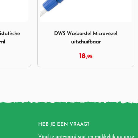
Microvezel uitschuifbaar
Afbeelding 123 Wasborstel WDL half rondl
ovezel
123 Wasborstel WDL half rondl PBT
2x100cm
49,
99
HEB JE EEN VRAAG?
Vind je antwoord snel en makkelijk op onze