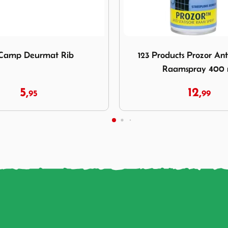
23 Products Prozor Antistatische Raamspray 400 ml
Afbeelding DWS Wasborstel 
ucts Prozor Antistatische
DWS Wasborstel Micr
aamspray 400 ml
uitschuifbaar
12,
18,
99
95