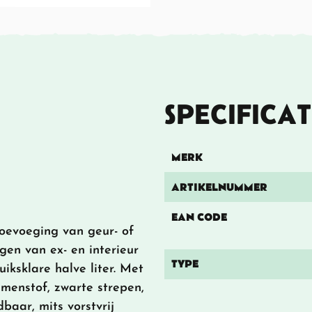
SPECIFICAT
MERK
ARTIKELNUMMER
EAN CODE
toevoeging van geur- of
igen van ex- en interieur
TYPE
iksklare halve liter. Met
mmenstof, zwarte strepen,
baar, mits vorstvrij