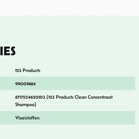
IES
123 Products
99009884
8717524620103 (123 Products Clean Concentraat
Shampoo)
Vloeistoffen