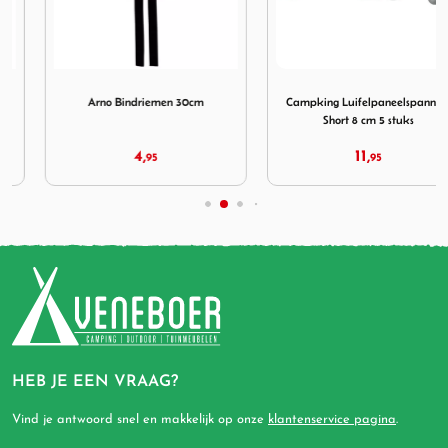
n 50cm
Afbeelding Arno Bindriemen 30cm
Afbeelding Campking Luifelp
Arno Bindriemen 30cm
Campking Luifelpaneelspanners
Short 8 cm 5 stuks
4,
11,
95
95
HEB JE EEN VRAAG?
Vind je antwoord snel en makkelijk op onze
klantenservice pagina
.