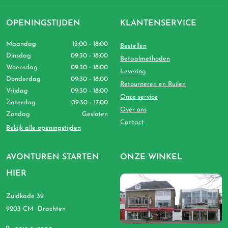
OPENINGSTIJDEN
KLANTENSERVICE
Maandag
13:00 - 18:00
Bestellen
Dinsdag
09:30 - 18:00
Betaalmethoden
Woensdag
09:30 - 18:00
Levering
Donderdag
09:30 - 18:00
Retourneren en Ruilen
Vrijdag
09:30 - 18:00
Onze service
Zaterdag
09:30 - 17:00
Over ons
Zondag
Gesloten
Contact
Bekijk alle openingstijden
AVONTUREN STARTEN
ONZE WINKEL
HIER
Zuidkade 39
9203 CM Drachten