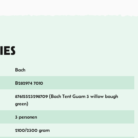
IES
Bach
B282974 7010
87615523298709 (Bach Tent Guam 3 willow bough
green)
3 personen
2100/2300 gram