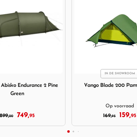
IN DE SHOWROOM
IN DE SHOWROOM
Vango Blade 200 Pamir Green
Afbeelding Exped Vega 2
Blade 200 Pamir Green
Exped Vega 2
Op voorraad
Op voorraad
159,
345,
169,
95
379,
0
95
95