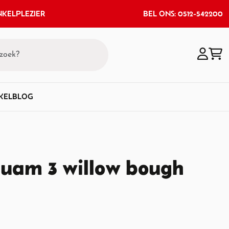
KELPLEZIER
BEL ONS: 0512-542200
KEL
BLOG
Guam 3 willow bough