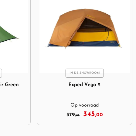
IN DE SHOWROOM
Afbeelding Spatz Wigwam 5 BTC Brown Sa
Spatz Wigwam 5 BTC Brown Sand
Op voorraad
699,
0
849,
00
00