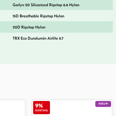
Gorlyn 20 Siliconised Ripstop 6.6 Nylon
15D Breathable Ripstop Nylon
20D Ripstop Nylon
TRX Eco Duralumin Airlite 8.7
NIEUW
18%
KORTING