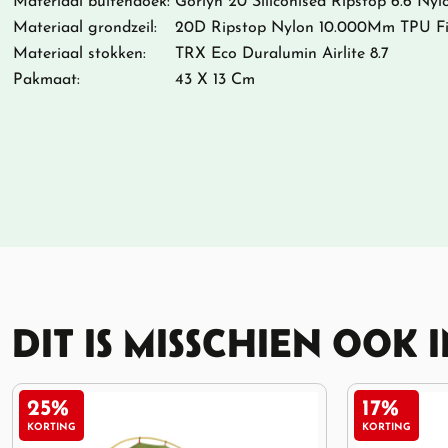
Materiaal buitendoek:
Gorlyn 20 Siliconised Ripstop 6.6 Nyl
Materiaal grondzeil:
20D Ripstop Nylon 10.000Mm TPU Fi
Materiaal stokken:
TRX Eco Duralumin Airlite 8.7
Pakmaat:
43 X 13 Cm
DIT IS MISSCHIEN OOK 
17%
6%
KORTING
KORTING