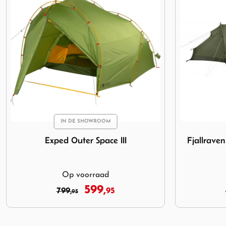
Afbeelding Fjallraven Abisko Endurance 2 Pine Green
Afbeelding 
Fjallraven Abisko Endurance 2 Pine
Vango 
Green
749,
899,
95
00