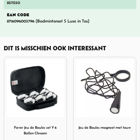
857030
EAN CODE
8716096003796 (Badmintonset S Luxe in Tas)
DIT IS MISSCHIEN OOK INTERESSANT
out 4 lats met nylon touwen
Afbeelding Faver Jeu de Boules set V 6 Ballen Chroom
Afbeelding Jeu de Boules m
Faver Jeu de Boules set V 6
Jeu de Boules magneet met touw
Ballen Chroom