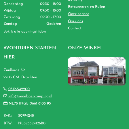
Donderdag
09:30 - 18:00
Retourneren en Ruilen
Vrijdag
09:30 - 18:00
Onze service
Zaterdag
09:30 - 17:00
Over ons
Zondag
Gesloten
Contact
Bekijk alle openingstijden
AVONTUREN STARTEN
ONZE WINKEL
HIER
Zuidkade 39
9203 CM Drachten
0512-542200
info@veneboercamping.nl
NL78 INGB 0661 8108 95
KvK.:
50794248
BTW:
NL823324126B01