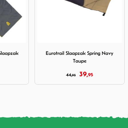
ak Spring Navy Taupe
Afbeelding Polydaun Gapa Slaapzak Deken
ing Navy
Polydaun Gapa Slaapzak
Dekenmodel Zwart
49,
95