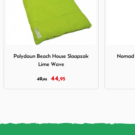
k Lime Wave
Afbeelding Nomad Blazer New Dark Steel
Afbeelding A
Nomad Blazer New Dark Steel
Abbey C
94,
99,
50
95