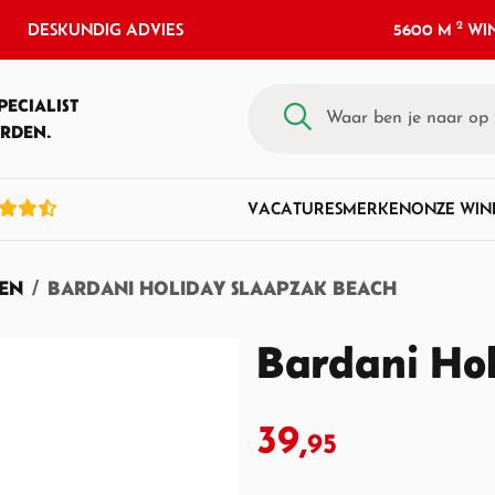
2
DESKUNDIG ADVIES
5600 M
WIN
PECIALIST
RDEN.
VACATURES
MERKEN
ONZE WIN
EN
BARDANI HOLIDAY SLAAPZAK BEACH
Bardani Ho
39,
95