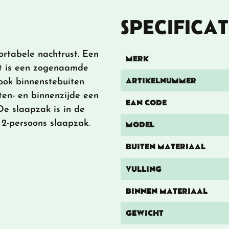
SPECIFICAT
rtabele nachtrust. Een
MERK
it is een zogenaamde
ARTIKELNUMMER
ook binnenstebuiten
ten- en binnenzijde een
EAN CODE
De slaapzak is in de
 2-persoons slaapzak.
MODEL
BUITEN MATERIAAL
VULLING
BINNEN MATERIAAL
GEWICHT