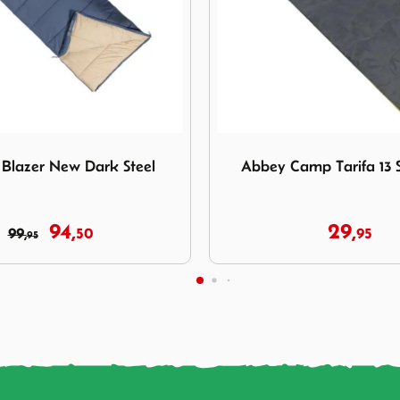
bbey Camp Tarifa 13 Slaapzak
Afbeelding Eurotrail Slaapz
amp Tarifa 13 Slaapzak
Eurotrail Slaapzak Spr
Taupe
29,
39,
95
44,
95
95