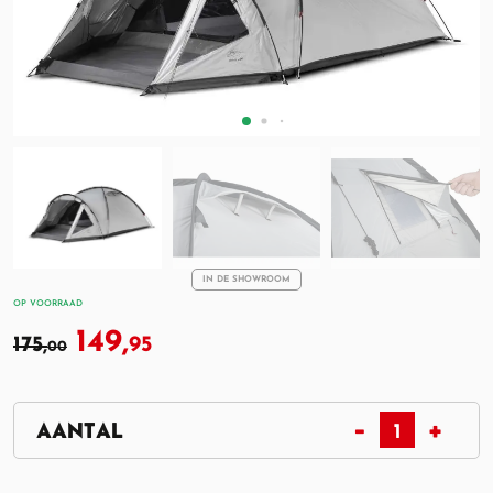
IN DE SHOWROOM
OP VOORRAAD
149,
175,
95
00