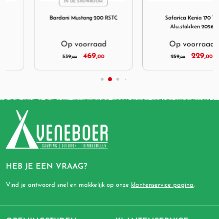
IN DE SHOWROOM
230 TC
Afbeelding Bardani Mustang 200 RSTC
Afbeelding Safarica Kenia 1
Bardani Mustang 200 RSTC
Safarica Kenia 170 TC
Alu.stokken 2026
Op voorraad
Op voorraad
469,
229,
539,
00
259,
00
00
00
HEB JE EEN VRAAG?
Vind je antwoord snel en makkelijk op onze
klantenservice pagina
.