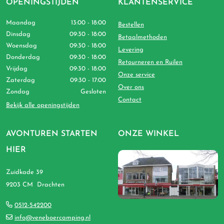
OPENINGSTIJDEN
KLANTENSERVICE
Maandag
13:00 - 18:00
Bestellen
Dinsdag
09:30 - 18:00
Betaalmethoden
Woensdag
09:30 - 18:00
Levering
Donderdag
09:30 - 18:00
Retourneren en Ruilen
Vrijdag
09:30 - 18:00
Onze service
Zaterdag
09:30 - 17:00
Over ons
Zondag
Gesloten
Contact
Bekijk alle openingstijden
AVONTUREN STARTEN
ONZE WINKEL
HIER
Zuidkade 39
9203 CM Drachten
0512-542200
info@veneboercamping.nl