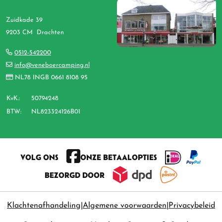
Zuidkade 39
9203 CM Drachten
0512-542200
info@veneboercamping.nl
NL78 INGB 0661 8108 95
KvK.:
50794248
BTW:
NL823324126B01
VOLG ONS
ONZE BETAALOPTIES
BEZORGD DOOR
Klachtenafhandeling
Algemene voorwaarden
Privacybeleid