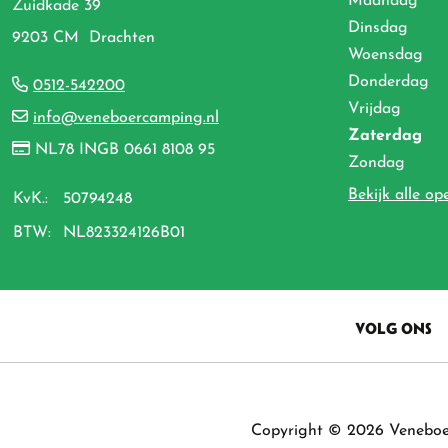
Maandag
Zuidkade 39
Dinsdag
9203 CM Drachten
Woensdag
Donderdag
0512-542200
Vrijdag
info@veneboercamping.nl
Zaterdag
NL78 INGB 0661 8108 95
Zondag
Bekijk alle op
KvK.:
50794248
BTW:
NL823324126B01
VOLG ONS
Copyright © 2026 Venebo