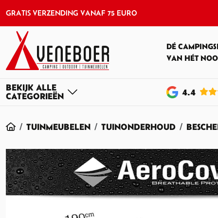
GRATIS VERZENDING VANAF 75 EURO
DÉ CAMPINGS
VAN HÉT NOO
4
.4
HOME
TUINMEUBELEN
TUINONDERHOUD
BESCH