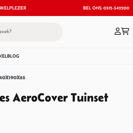
KELPLEZIER
BEL ONS: 0512-542200
KEL
BLOG
40X190X85
s AeroCover Tuinset