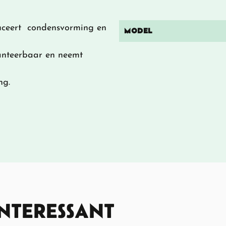
uceert condensvorming en
MODEL
hanteerbaar en neemt
ng.
INTERESSANT