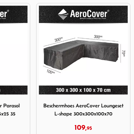
eroCover Loungeset L-shape 300x300x100x70
Afbeelding Beschermhoes AeroCover Hangs
 Loungeset
Beschermhoes AeroCover Hangstoel
00x70
54,
95