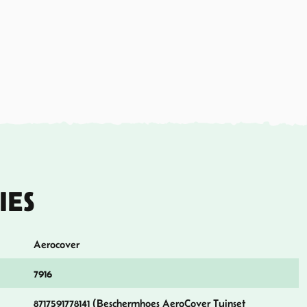
IES
Aerocover
7916
8717591778141 (Beschermhoes AeroCover Tuinset