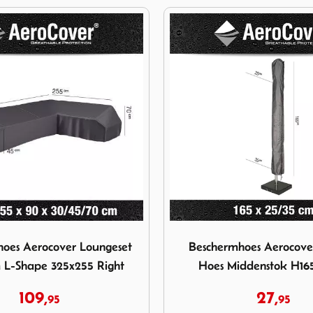
-Shape 325x255 Right
Beschermhoes Aerocover Parasol Hoes Middenstok H165x25 35
Afbeelding Beschermhoes A
hoes Aerocover Parasol
Beschermhoes AeroCover
iddenstok H165x25 35
L-shape 300x300x1
27,
109,
95
95