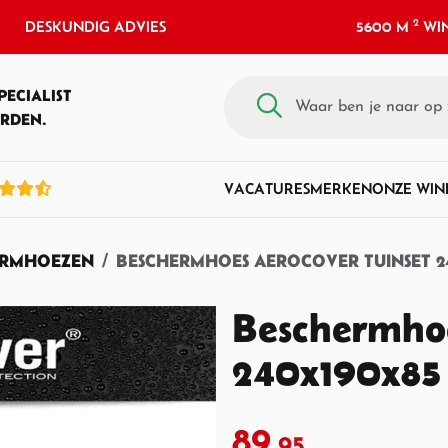
2
DESKUNDIG ADVIES
5600 M
WIN
PECIALIST
RDEN.
VACATURES
MERKEN
ONZE WIN
ERMHOEZEN
BESCHERMHOES AEROCOVER TUINSET 2
Beschermhoe
240x190x85
89,
95