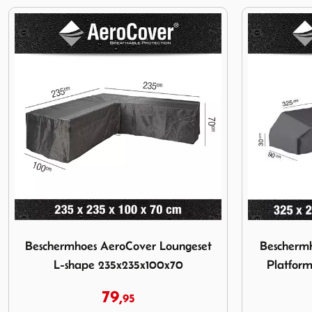
eset L-shape 235x235x100x70
Afbeelding Beschermhoes Aerocover Loungeset Platform L
Afbeelding 
Beschermhoes Aerocover Loungeset
Bescherm
Platform L-Shape 325x255 Right
Hoes M
109,
95