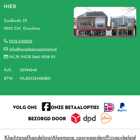
HIER
Zuidkade 39
9203 CM Drachten
0512-542200
info@veneboercamping.nl
NL78 INGB 0661 8108 95
KvK.:
50794248
BTW:
NL823324126B01
VOLG ONS
ONZE BETAALOPTIES
BEZORGD DOOR
Klachtenafhandeling
Algemene voorwaarden
Privacybeleid