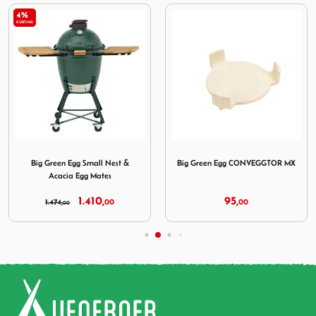
4%
KORTING
NEST S
Afbeelding Big Green Egg Small Nest & Acacia Egg Mates
Afbeelding Big Green E
Big Green Egg Small Nest &
Big Green Egg CONVEGGTOR MX
Acacia Egg Mates
1.410,
95,
1.474,
00
00
00