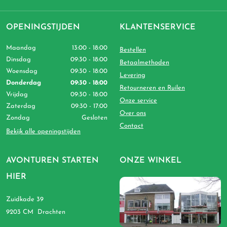
OPENINGSTIJDEN
KLANTENSERVICE
Maandag
13:00 - 18:00
Bestellen
Dinsdag
09:30 - 18:00
Betaalmethoden
Woensdag
09:30 - 18:00
Levering
Donderdag
09:30 - 18:00
Retourneren en Ruilen
Vrijdag
09:30 - 18:00
Onze service
Zaterdag
09:30 - 17:00
Over ons
Zondag
Gesloten
Contact
Bekijk alle openingstijden
AVONTUREN STARTEN
ONZE WINKEL
HIER
Zuidkade 39
9203 CM Drachten