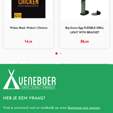
C Half moon
eelding Weber Boek Weber's Chicken
Afbeelding Big Green Egg FLEX
Afbe
eber Boek Weber's Chicken
Big Green Egg FLEXIBLE GRILL
The 
LIGHT WITH BRACKET
14,
36,
95
00
HEB JE EEN VRAAG?
Vind je antwoord snel en makkelijk op onze
klantenservice pagina
.