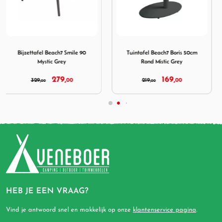
ach7 Smile 90 Mystic Grey
Afbeelding Tuintafel Beach7 Boris 50cm Rond Mistic Grey
Afbeelding Human Comfort
Tuintafel Beach7 Boris 50cm
Human Comfort Ottoman Marat
Rond Mistic Grey
Grijs Beige
169,
34,
219,
00
95
00
HEB JE EEN VRAAG?
Vind je antwoord snel en makkelijk op onze
klantenservice pagina
.