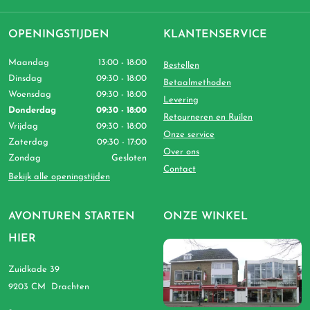
OPENINGSTIJDEN
KLANTENSERVICE
Maandag
13:00 - 18:00
Bestellen
Dinsdag
09:30 - 18:00
Betaalmethoden
Woensdag
09:30 - 18:00
Levering
Donderdag
09:30 - 18:00
Retourneren en Ruilen
Vrijdag
09:30 - 18:00
Onze service
Zaterdag
09:30 - 17:00
Over ons
Zondag
Gesloten
Contact
Bekijk alle openingstijden
AVONTUREN STARTEN
ONZE WINKEL
HIER
Zuidkade 39
9203 CM Drachten