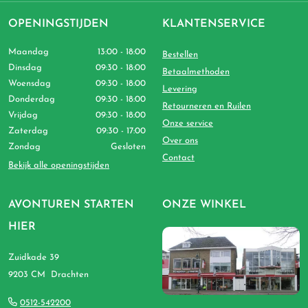
OPENINGSTIJDEN
KLANTENSERVICE
Maandag
13:00 - 18:00
Bestellen
Dinsdag
09:30 - 18:00
Betaalmethoden
Woensdag
09:30 - 18:00
Levering
Donderdag
09:30 - 18:00
Retourneren en Ruilen
Vrijdag
09:30 - 18:00
Onze service
Zaterdag
09:30 - 17:00
Over ons
Zondag
Gesloten
Contact
Bekijk alle openingstijden
AVONTUREN STARTEN
ONZE WINKEL
HIER
Zuidkade 39
9203 CM Drachten
0512-542200