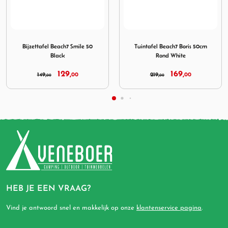
acite
Beach7 Smile 50 Black
Afbeelding Tuintafel Beach7 Boris 50cm Rond White
Afbeelding Bijzettafel 
Tuintafel Beach7 Boris 50cm
Bijzettafel Beach7 Smile 50
Rond White
White
169,
129,
219,
00
149,
00
00
00
HEB JE EEN VRAAG?
Vind je antwoord snel en makkelijk op onze
klantenservice pagina
.