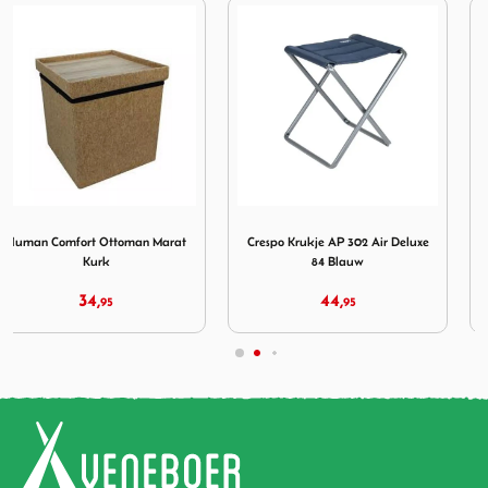
10%
KORTING
t Ottoman Marat Kurk
Afbeelding Crespo Krukje AP 302 Air Deluxe 84 Blauw
Afbeelding Bo-Camp Krukje 
Crespo Krukje AP 302 Air Deluxe
Bo-Camp Krukje Deluxe 3 poots
84 Blauw
55cm
44,
26,
95
29,
95
95