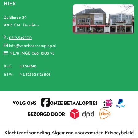
HIER
Zuidkade 39
9203 CM Drachten
0512-542200
info@veneboercamping.nl
NL78 INGB 0661 8108 95
KvK.:
50794248
BTW:
NL823324126B01
VOLG ONS
ONZE BETAALOPTIES
BEZORGD DOOR
Klachtenafhandeling
Algemene voorwaarden
Privacybeleid