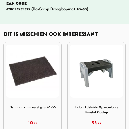
EAN CODE
8718274932379 (Bo-Camp Droogloopmat 40x60)
DIT IS MISSCHIEN OOK INTERESSANT
unstvezel grijs 40x60
Afbeelding Haba Adelaide Opvouwbare Kunstof Ops
Afbeelding DWS Opst
x60
Haba Adelaide Opvouwbare
DWS Opstapje kunststof
Kunstof Opstap
Opvouwbaar
23,
9,
95
95