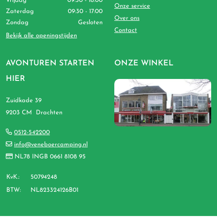
Vrijdag
09:30 - 18:00
Onze service
Zaterdag
09:30 - 17:00
Over ons
Zondag
Gesloten
Contact
Bekijk alle openingstijden
AVONTUREN STARTEN
ONZE WINKEL
HIER
Zuidkade 39
9203 CM Drachten
0512-542200
info@veneboercamping.nl
NL78 INGB 0661 8108 95
KvK.:
50794248
BTW:
NL823324126B01