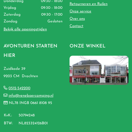
Donderdag
09:30 - 18:00
Retourneren en Ruilen
Vrijdag
09:30 - 18:00
Onze service
Zaterdag
09:30 - 17:00
Over ons
Zondag
Gesloten
Contact
Bekijk alle openingstijden
AVONTUREN STARTEN
ONZE WINKEL
HIER
Zuidkade 39
9203 CM Drachten
0512-542200
info@veneboercamping.nl
NL78 INGB 0661 8108 95
KvK.:
50794248
BTW:
NL823324126B01