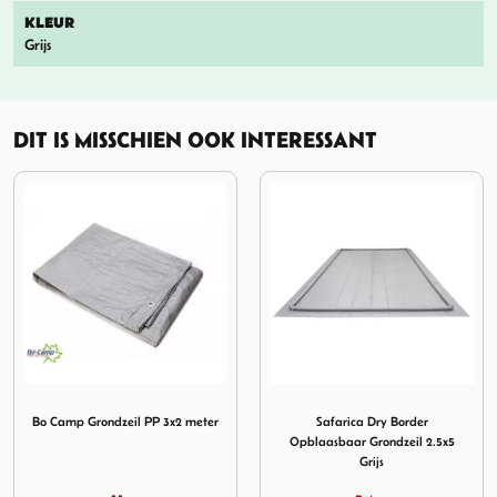
KLEUR
Grijs
DIT IS MISSCHIEN OOK INTERESSANT
dzeil PP 3x2 meter
Afbeelding Safarica Dry Border Opblaasbaar Grondzeil 2.
Afbeelding Eco gronddoek
Safarica Dry Border
Eco gronddoek 2,5 x 6 meter
Opblaasbaar Grondzeil 2.5x5
Grijs