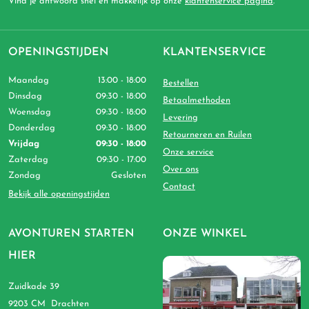
Vind je antwoord snel en makkelijk op onze
klantenservice pagina
.
OPENINGSTIJDEN
KLANTENSERVICE
Maandag
13:00 - 18:00
Bestellen
Dinsdag
09:30 - 18:00
Betaalmethoden
Woensdag
09:30 - 18:00
Levering
Donderdag
09:30 - 18:00
Retourneren en Ruilen
Vrijdag
09:30 - 18:00
Onze service
Zaterdag
09:30 - 17:00
Over ons
Zondag
Gesloten
Contact
Bekijk alle openingstijden
AVONTUREN STARTEN
ONZE WINKEL
HIER
Zuidkade 39
9203 CM Drachten