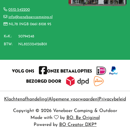
0512-542200
info@veneboercamping.nl
NL78 INGB 0661 8108 95
KvK.:
50794248
BTW:
NL823324126B01
VOLG ONS
ONZE BETAALOPTIES
BEZORGD DOOR
Klachtenafhandeling
Algemene voorwaarden
Privacybeleid
Copyright © 2026 Veneboer Camping & Outdoor
Made with
by
BO. Be Original
Powered by
BO Creator DXP®