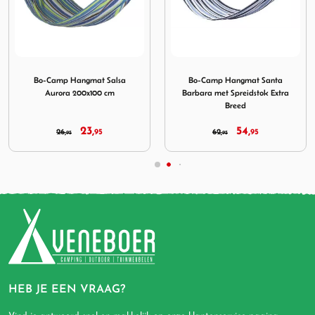
mat Salsa Aurora 200x100 cm
Afbeelding Bo-Camp Hangmat Santa Barbara met Spreids
Afbeelding Bo-Camp Hangm
Bo-Camp Hangmat Santa
Bo-Camp Hangmat met
Barbara met Spreidstok Extra
spreidstok
Breed
54,
29,
62,
95
35,
95
95
50
HEB JE EEN VRAAG?